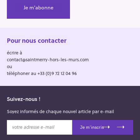
:
Pour nous contacter
écrire à
contact@saintmerry-hors-les-murs.com
ou
téléphoner au +33 (0)9 72 12 04 96
Suivez-nous !
Soyez informés de chaque nouvel article par e-mail
v
Je m'inscris
o
t