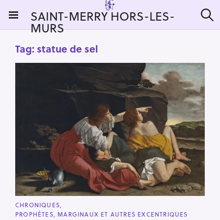
S
SAINT-MERRY HORS-LES-
k
MURS
S
i
e
a
p
Tag:
statue de sel
r
t
c
h
o
c
o
n
t
e
n
t
C
CHRONIQUES
A
PROPHÈTES, MARGINAUX ET AUTRES EXCENTRIQUES
T