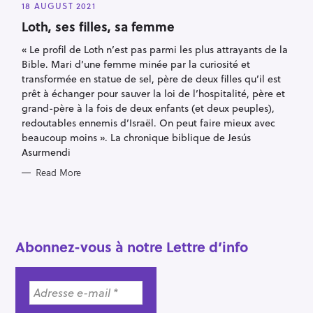
E
18 AUGUST 2021
G
O
Loth, ses filles, sa femme
R
I
« Le profil de Loth n’est pas parmi les plus attrayants de la
E
S
Bible. Mari d’une femme minée par la curiosité et
transformée en statue de sel, père de deux filles qu’il est
prêt à échanger pour sauver la loi de l’hospitalité, père et
grand-père à la fois de deux enfants (et deux peuples),
redoutables ennemis d’Israël. On peut faire mieux avec
beaucoup moins ». La chronique biblique de Jesús
Asurmendi
S
Read More
e
a
r
c
Abonnez-vous à notre Lettre d’info
h
f
o
r