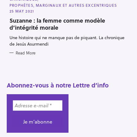
A
PROPHÈTES, MARGINAUX ET AUTRES EXCENTRIQUES
T
E
25 MAY 2021
G
O
Suzanne : la femme comme modèle
R
d’intégrité morale
I
E
S
Une histoire qui ne manque pas de piquant. La chronique
de Jesús Asurmendi
Read More
S
e
a
Abonnez-vous à notre Lettre d’info
r
c
h
f
o
r
: