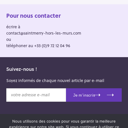
Pour nous contacter
écrire à
contact@saintmerry-hors-les-murs.com
ou
téléphoner au +33 (0)9 72 12 04 96
Suivez-nous !
Soyez informés de chaque nouvel article par e-mail
v
Je m'inscris
o
t
r
e
Nous utilisons des cookies pour vous garantir la meilleure
a
© 2026 Saint-Merry Hors-les-Murs.
expérience sur notre site web. Si vous continuez à utiliser ce