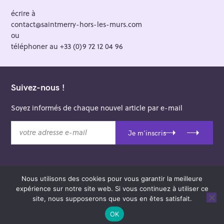
écrire à
contact@saintmerry-hors-les-murs.com
ou
téléphoner au +33 (0)9 72 12 04 96
Suivez-nous !
Soyez informés de chaque nouvel article par e-mail
v
Je m'inscris
o
t
r
e
Nous utilisons des cookies pour vous garantir la meilleure
a
© 2026 Saint-Merry Hors-les-Murs.
expérience sur notre site web. Si vous continuez à utiliser ce
d
Theme: Felt by
Pixelgrade
.
site, nous supposerons que vous en êtes satisfait.
r
e
OK