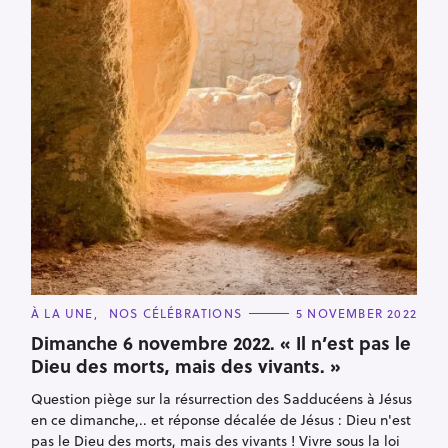
S
e
a
r
c
h
C
À LA UNE
NOS CÉLÉBRATIONS
5 NOVEMBER 2022
f
A
T
Dimanche 6 novembre 2022. « Il n’est pas le
o
E
Dieu des morts, mais des vivants. »
G
r
O
R
:
Question piège sur la résurrection des Sadducéens à Jésus
I
E
en ce dimanche,.. et réponse décalée de Jésus : Dieu n'est
S
pas le Dieu des morts, mais des vivants ! Vivre sous la loi