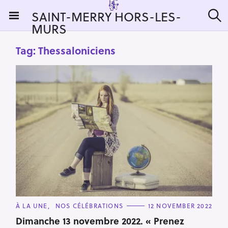
S
SAINT-MERRY HORS-LES-
k
MURS
S
i
e
a
p
Tag:
Thessaloniciens
r
t
c
h
o
c
o
n
t
e
n
t
C
À LA UNE
NOS CÉLÉBRATIONS
12 NOVEMBER 2022
A
T
Dimanche 13 novembre 2022. « Prenez
E