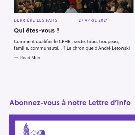
C
DERRIÈRE LES FAITS
27 APRIL 2021
A
T
Qui êtes-vous ?
E
G
S
Comment qualifier le CPHB : secte, tribu, troupeau,
O
R
e
famille, communauté... ? La chronique d'André Letowski
I
E
a
Read More
S
r
c
h
f
o
Abonnez-vous à notre Lettre d’info
r
: