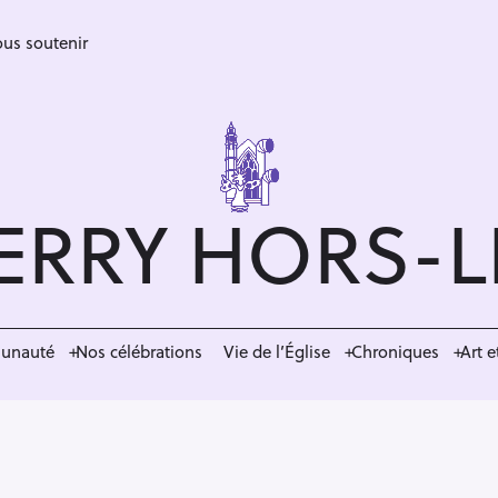
us soutenir
ERRY HORS-
munauté
Nos célébrations
Vie de l’Église
Chroniques
Art e