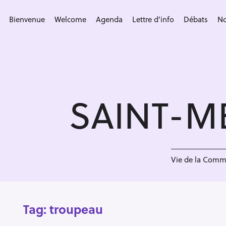
S
k
Bienvenue
Welcome
Agenda
Lettre d’info
Débats
No
i
p
t
o
c
SAINT-M
o
n
t
e
n
Vie de la Com
t
Tag:
troupeau