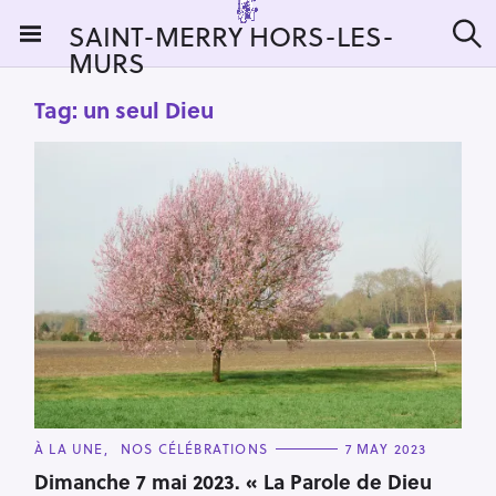
S
SAINT-MERRY HORS-LES-
k
MURS
S
i
e
a
p
Tag:
un seul Dieu
r
t
c
h
o
c
o
n
t
e
n
t
C
À LA UNE
NOS CÉLÉBRATIONS
7 MAY 2023
A
T
Dimanche 7 mai 2023. « La Parole de Dieu
E