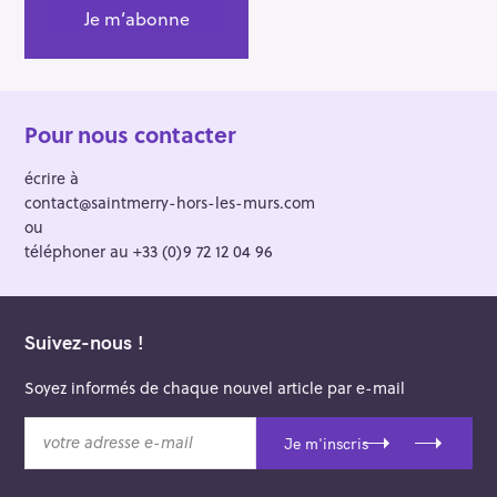
:
Pour nous contacter
écrire à
contact@saintmerry-hors-les-murs.com
ou
téléphoner au +33 (0)9 72 12 04 96
Suivez-nous !
Soyez informés de chaque nouvel article par e-mail
v
Je m'inscris
o
t