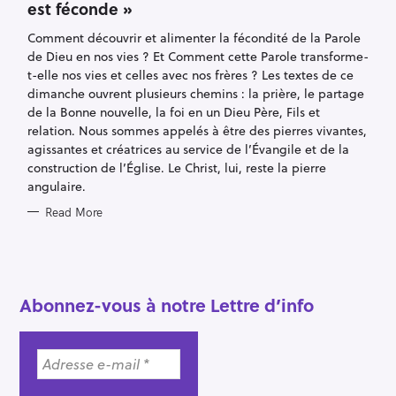
est féconde »
G
O
R
Comment découvrir et alimenter la fécondité de la Parole
I
E
de Dieu en nos vies ? Et Comment cette Parole transforme-
S
t-elle nos vies et celles avec nos frères ? Les textes de ce
dimanche ouvrent plusieurs chemins : la prière, le partage
de la Bonne nouvelle, la foi en un Dieu Père, Fils et
relation. Nous sommes appelés à être des pierres vivantes,
agissantes et créatrices au service de l’Évangile et de la
construction de l’Église. Le Christ, lui, reste la pierre
angulaire.
S
Read More
e
a
r
c
Abonnez-vous à notre Lettre d’info
h
f
o
r