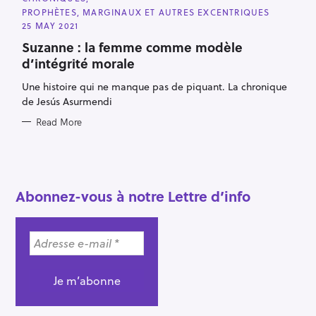
A
PROPHÈTES, MARGINAUX ET AUTRES EXCENTRIQUES
T
E
25 MAY 2021
G
O
Suzanne : la femme comme modèle
R
d’intégrité morale
I
E
S
Une histoire qui ne manque pas de piquant. La chronique
de Jesús Asurmendi
Read More
S
e
a
Abonnez-vous à notre Lettre d’info
r
c
h
f
o
r
: