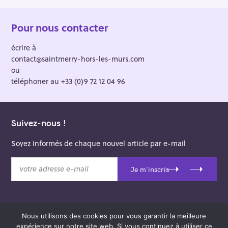
Pour nous contacter
écrire à
contact@saintmerry-hors-les-murs.com
ou
téléphoner au +33 (0)9 72 12 04 96
Suivez-nous !
Soyez informés de chaque nouvel article par e-mail
v
Je m'inscris
o
t
r
e
Nous utilisons des cookies pour vous garantir la meilleure
a
© 2026 Saint-Merry Hors-les-Murs.
expérience sur notre site web. Si vous continuez à utiliser ce