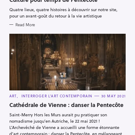
E
G
Quatre lieux, quatre histoires à découvrir sur notre site,
O
R
pour un avant-goût du retour à la vie artistique
I
E
Read More
S
C
ART
INTERROGER L'ART CONTEMPORAIN
30 MAY 2021
A
T
Cathédrale de Vienne : danser la Pentecôte
E
S
G
Saint-Merry Hors les Murs aurait pu pratiquer son
O
e
R
nomadisme jusqu’en Autriche, le 22 mai 2021 !
I
a
E
L’Archevêché de Vienne a accueilli une forme étonnante
S
r
d’art contemporain : danser la Pentecôte, en mélangeant