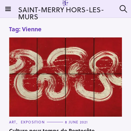
S
SAINT-MERRY HORS-LES-
k
MURS
S
i
e
a
p
Tag:
Vienne
r
t
c
h
o
c
o
n
t
e
n
t
C
ART
EXPOSITION
8 JUNE 2021
A
T
Culture pour temps de Pentecôte