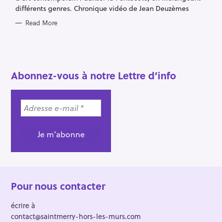
c
différents genres. Chronique vidéo de Jean Deuzèmes
h
Read More
f
o
r
:
Abonnez-vous à notre Lettre d’info
Pour nous contacter
écrire à
contact@saintmerry-hors-les-murs.com