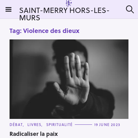
S
SAINT-MERRY HORS-LES-
k
MURS
S
i
e
a
p
Tag:
Violence des dieux
r
t
c
h
o
c
o
n
t
e
n
t
C
DÉBAT
LIVRES
SPIRITUALITÉ
19 JUNE 2023
A
T
Radicaliser la paix
E