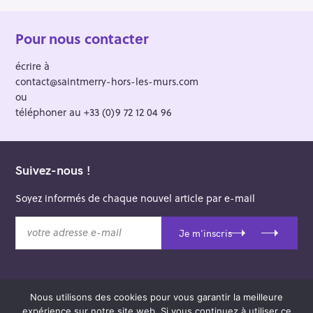
Pour nous contacter
écrire à
contact@saintmerry-hors-les-murs.com
ou
téléphoner au +33 (0)9 72 12 04 96
Suivez-nous !
Soyez informés de chaque nouvel article par e-mail
v
Je m'inscris
o
t
r
e
Nous utilisons des cookies pour vous garantir la meilleure
a
© 2026 Saint-Merry Hors-les-Murs.
expérience sur notre site web. Si vous continuez à utiliser ce