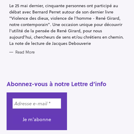
G
Le 25 mai dernier, cinquante personnes ont participé au
O
R
débat avec Bernard Perret autour de son dernier livre
I
E
"Violence des dieux, violence de l'homme - René Girard,
S
notre contemporain". Une occasion unique pour découvrir
l'utilité de la pensée de René Girard, pour nous
aujourd'hui, chercheurs de sens et/ou chrétiens en chemin.
La note de lecture de Jacques Debouverie
Read More
S
e
a
Abonnez-vous à notre Lettre d’info
r
c
h
f
o
r
: