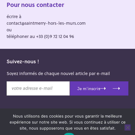
Pour nous contacter
écrire à
contact@saintmerry-hors-les-murs.com
ou
téléphoner au +33 (0)9 72 12 04 96
Suivez-nous !
Soyez informés de chaque nouvel article par e-mail
v
Je m'inscris
o
t
r
e
Nous utilisons des cookies pour vous garantir la meilleure
a
© 2026 Saint-Merry Hors-les-Murs.
expérience sur notre site web. Si vous continuez à utiliser ce
d
Theme: Felt by
Pixelgrade
.
site, nous supposerons que vous en êtes satisfait.
r