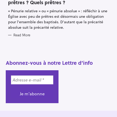
prêtres ? Quels prêtres ?
G
O
R
« Pénurie relative » ou « pénurie absolue » : réfléchir à une
I
E
Église avec peu de prêtres est désormais une obligation
S
pour l'ensemble des baptisés. D'autant que la précarité
absolue suit la précarité relative.
Read More
S
e
a
Abonnez-vous à notre Lettre d’info
r
c
h
f
o
r
: