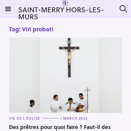
S
SAINT-MERRY HORS-LES-
k
MURS
S
i
e
a
p
Tag:
Viri probati
r
t
c
h
o
c
o
n
t
e
n
t
C
VIE DE L'ÉGLISE
1 MARCH 2023
A
T
Des prêtres pour quoi faire ? Faut-il des
E