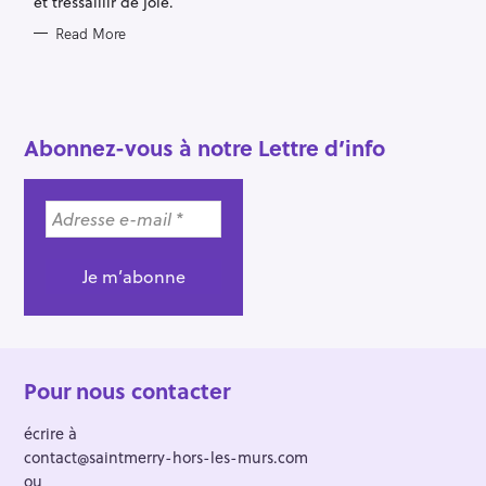
et tressaillir de joie.
c
h
Read More
f
o
r
Abonnez-vous à notre Lettre d’info
:
Pour nous contacter
écrire à
contact@saintmerry-hors-les-murs.com
ou