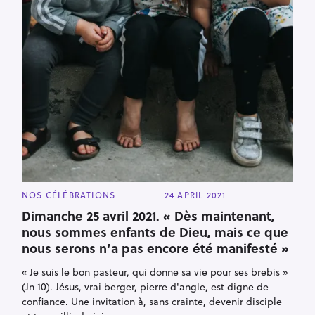
C
NOS CÉLÉBRATIONS
24 APRIL 2021
A
T
Dimanche 25 avril 2021. « Dès maintenant,
E
nous sommes enfants de Dieu, mais ce que
G
O
nous serons n’a pas encore été manifesté »
S
R
I
e
E
« Je suis le bon pasteur, qui donne sa vie pour ses brebis »
S
a
(Jn 10). Jésus, vrai berger, pierre d'angle, est digne de
confiance. Une invitation à, sans crainte, devenir disciple
r