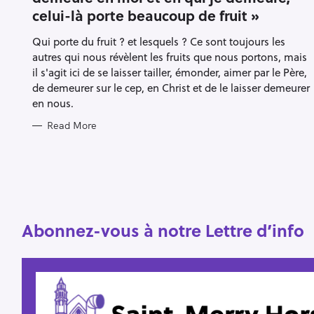
O
celui-là porte beaucoup de fruit »
R
I
E
Qui porte du fruit ? et lesquels ? Ce sont toujours les
S
autres qui nous révèlent les fruits que nous portons, mais
il s'agit ici de se laisser tailler, émonder, aimer par le Père,
S
de demeurer sur le cep, en Christ et de le laisser demeurer
e
en nous.
a
Read More
r
c
h
f
o
Abonnez-vous à notre Lettre d’info
r
: