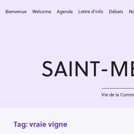
S
k
Bienvenue
Welcome
Agenda
Lettre d’info
Débats
No
i
p
t
o
c
SAINT-M
o
n
t
e
n
Vie de la Com
t
Tag:
vraie vigne