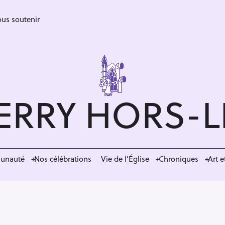
us soutenir
ERRY HORS-
munauté
Nos célébrations
Vie de l’Église
Chroniques
Art e