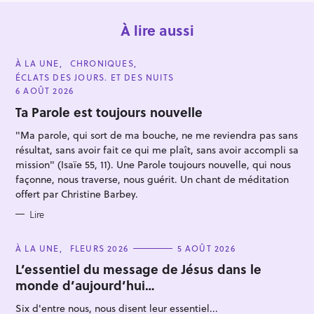
À lire aussi
C
À LA UNE
CHRONIQUES
A
ÉCLATS DES JOURS. ET DES NUITS
T
E
6 AOÛT 2026
G
O
Ta Parole est toujours nouvelle
R
I
"Ma parole, qui sort de ma bouche, ne me reviendra pas sans
E
S
résultat, sans avoir fait ce qui me plaît, sans avoir accompli sa
R
mission" (Isaïe 55, 11). Une Parole toujours nouvelle, qui nous
e
façonne, nous traverse, nous guérit. Un chant de méditation
c
offert par Christine Barbey.
h
Lire
e
r
C
À LA UNE
FLEURS 2026
5 AOÛT 2026
A
c
T
L’essentiel du message de Jésus dans le
E
h
monde d’aujourd’hui…
G
O
e
R
Six d'entre nous, nous disent leur essentiel...
I
r