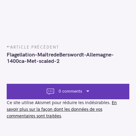
P
ARTICLE PRÉCÉDENT
o
Flagellation-MaîtredeBerswordt-Allemagne-
s
1400ca-Met-scaled-2
t
n
a
v
i
0 comments
g
a
Ce site utilise Akismet pour réduire les indésirables.
En
t
savoir plus sur la façon dont les données de vos
i
commentaires sont traitées
.
o
n