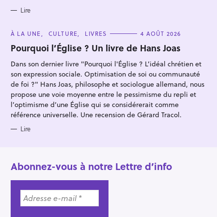
E
S
Lire
C
À LA UNE
CULTURE
LIVRES
4 AOÛT 2026
A
T
Pourquoi l’Église ? Un livre de Hans Joas
E
G
Dans son dernier livre "Pourquoi l'Église ? L’idéal chrétien et
O
R
son expression sociale. Optimisation de soi ou communauté
I
E
de foi ?" Hans Joas, philosophe et sociologue allemand, nous
S
propose une voie moyenne entre le pessimisme du repli et
l’optimisme d’une Église qui se considérerait comme
référence universelle. Une recension de Gérard Tracol.
Lire
Abonnez-vous à notre Lettre d’info