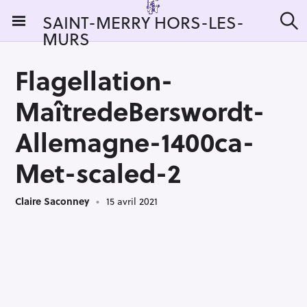
S
SAINT-MERRY HORS-LES-
k
MURS
R
i
e
c
p
h
Flagellation-
t
e
r
o
MaîtredeBerswordt-
c
c
h
e
o
Allemagne-1400ca-
r
n
:
Met-scaled-2
t
e
n
Claire Saconney
15 avril 2021
t