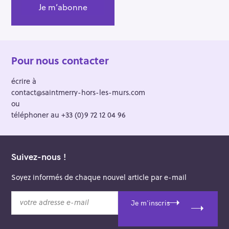
Pour nous contacter
écrire à
contact@saintmerry-hors-les-murs.com
ou
téléphoner au +33 (0)9 72 12 04 96
Suivez-nous !
Soyez informés de chaque nouvel article par e-mail
v
Je m'inscris
o
t