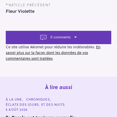
P
ARTICLE PRÉCÉDENT
o
Fleur Violette
s
t
n
a
v
0 comments
i
g
Ce site utilise Akismet pour réduire les indésirables.
En
a
savoir plus sur la façon dont les données de vos
t
commentaires sont traitées
.
i
o
n
À lire aussi
C
À LA UNE
CHRONIQUES
A
ÉCLATS DES JOURS. ET DES NUITS
T
E
6 AOÛT 2026
G
O