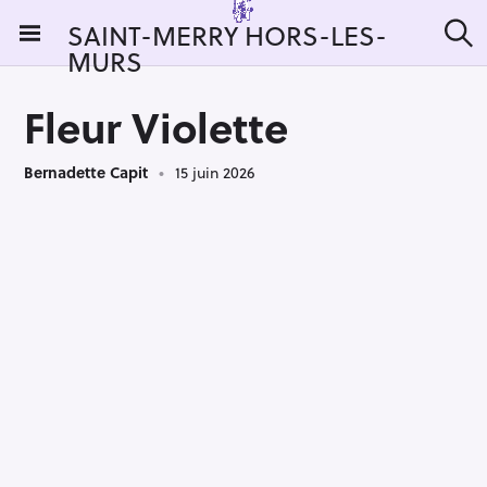
S
SAINT-MERRY HORS-LES-
k
MURS
R
i
e
c
p
h
Fleur Violette
t
e
r
o
c
Bernadette Capit
15 juin 2026
c
h
e
o
r
n
:
t
e
n
t