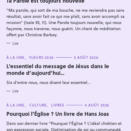
Ta Parole est toujours nouvelle
R
I
"Ma parole, qui sort de ma bouche, ne me reviendra pas sans
E
S
résultat, sans avoir fait ce qui me plaît, sans avoir accompli sa
mission" (Isaïe 55, 11). Une Parole toujours nouvelle, qui nous
façonne, nous traverse, nous guérit. Un chant de méditation
offert par Christine Barbey.
R
Lire
e
c
C
À LA UNE
FLEURS 2026
5 AOÛT 2026
A
h
T
L’essentiel du message de Jésus dans le
E
e
monde d’aujourd’hui…
G
O
r
R
Six d'entre nous, nous disent leur essentiel...
I
c
E
S
Lire
h
e
C
À LA UNE
CULTURE
LIVRES
4 AOÛT 2026
r
A
T
Pourquoi l’Église ? Un livre de Hans Joas
E
G
Dans son dernier livre "Pourquoi l'Église ? L’idéal chrétien et
O
R
son expression sociale. Optimisation de soi ou communauté