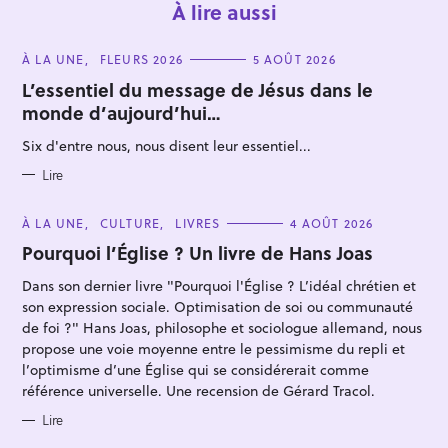
À lire aussi
C
À LA UNE
FLEURS 2026
5 AOÛT 2026
A
T
L’essentiel du message de Jésus dans le
E
monde d’aujourd’hui…
G
O
R
Six d'entre nous, nous disent leur essentiel...
I
E
R
S
Lire
e
C
À LA UNE
CULTURE
LIVRES
4 AOÛT 2026
c
A
T
Pourquoi l’Église ? Un livre de Hans Joas
h
E
G
e
Dans son dernier livre "Pourquoi l'Église ? L’idéal chrétien et
O
R
r
son expression sociale. Optimisation de soi ou communauté
I
c
E
de foi ?" Hans Joas, philosophe et sociologue allemand, nous
S
propose une voie moyenne entre le pessimisme du repli et
h
l’optimisme d’une Église qui se considérerait comme
e
référence universelle. Une recension de Gérard Tracol.
r
Lire