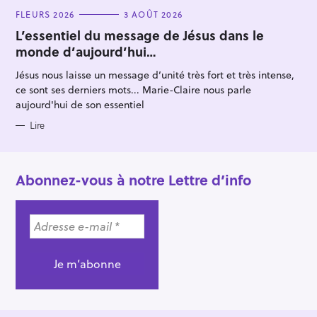
C
FLEURS 2026
3 AOÛT 2026
A
T
L’essentiel du message de Jésus dans le
E
monde d’aujourd’hui…
G
O
R
Jésus nous laisse un message d’unité très fort et très intense,
I
E
ce sont ses derniers mots... Marie-Claire nous parle
S
aujourd'hui de son essentiel
Lire
Abonnez-vous à notre Lettre d’info