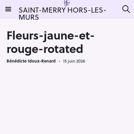
S
SAINT-MERRY HORS-LES-
k
MURS
R
i
e
c
p
h
Fleurs-jaune-et-
t
e
r
o
rouge-rotated
c
c
h
e
o
r
Bénédicte Idoux-Renard
15 juin 2026
n
:
t
e
n
t