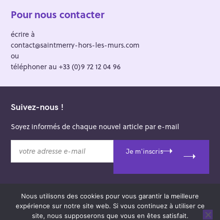
Pour nous contacter
écrire à
contact@saintmerry-hors-les-murs.com
ou
téléphoner au +33 (0)9 72 12 04 96
Suivez-nous !
Soyez informés de chaque nouvel article par e-mail
v
Je m'inscris
o
t
r
e
Nous utilisons des cookies pour vous garantir la meilleure
a
© 2026 Saint-Merry Hors-les-Murs.
expérience sur notre site web. Si vous continuez à utiliser ce
d
Theme: Felt by
Pixelgrade
.
site, nous supposerons que vous en êtes satisfait.