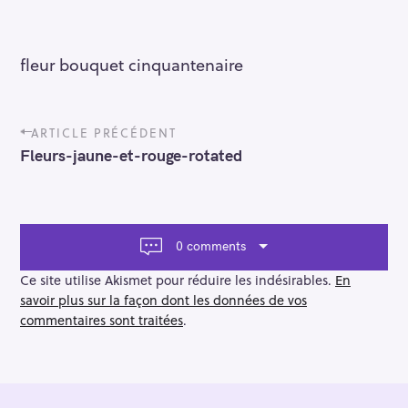
fleur bouquet cinquantenaire
P
ARTICLE PRÉCÉDENT
o
Fleurs-jaune-et-rouge-rotated
s
t
n
a
v
0 comments
i
g
Ce site utilise Akismet pour réduire les indésirables.
En
a
savoir plus sur la façon dont les données de vos
t
commentaires sont traitées
.
i
o
n