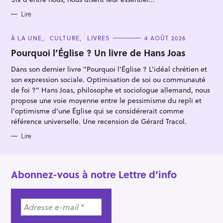
r
I
E
S
Lire
C
À LA UNE
CULTURE
LIVRES
4 AOÛT 2026
A
T
Pourquoi l’Église ? Un livre de Hans Joas
E
G
Dans son dernier livre "Pourquoi l'Église ? L’idéal chrétien et
O
R
son expression sociale. Optimisation de soi ou communauté
I
E
de foi ?" Hans Joas, philosophe et sociologue allemand, nous
S
propose une voie moyenne entre le pessimisme du repli et
l’optimisme d’une Église qui se considérerait comme
référence universelle. Une recension de Gérard Tracol.
Lire
Abonnez-vous à notre Lettre d’info