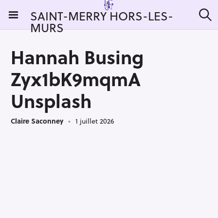
S
SAINT-MERRY HORS-LES-
k
MURS
R
i
e
c
p
h
Hannah Busing
t
e
r
o
Zyx1bK9mqmA
c
c
h
e
o
Unsplash
r
n
:
t
Claire Saconney
1 juillet 2026
e
n
t