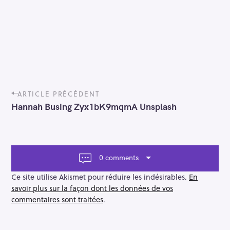
P
ARTICLE PRÉCÉDENT
o
Hannah Busing Zyx1bK9mqmA Unsplash
s
t
n
a
v
0 comments
i
g
Ce site utilise Akismet pour réduire les indésirables.
En
a
savoir plus sur la façon dont les données de vos
t
commentaires sont traitées
.
i
o
n