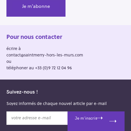
Pour nous contacter
écrire à
contact@saintmerry-hors-les-murs.com
ou
téléphoner au +33 (0)9 72 12 04 96
Suivez-nous !
Soyez informés de chaque nouvel article par e-mail
v
Je m'inscris
o
t