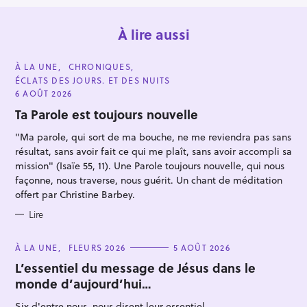
À lire aussi
C
À LA UNE
CHRONIQUES
A
ÉCLATS DES JOURS. ET DES NUITS
T
E
6 AOÛT 2026
G
O
Ta Parole est toujours nouvelle
R
I
"Ma parole, qui sort de ma bouche, ne me reviendra pas sans
E
S
résultat, sans avoir fait ce qui me plaît, sans avoir accompli sa
R
mission" (Isaïe 55, 11). Une Parole toujours nouvelle, qui nous
e
façonne, nous traverse, nous guérit. Un chant de méditation
c
offert par Christine Barbey.
h
Lire
e
r
C
À LA UNE
FLEURS 2026
5 AOÛT 2026
A
c
T
L’essentiel du message de Jésus dans le
h
E
monde d’aujourd’hui…
G
e
O
R
Six d'entre nous, nous disent leur essentiel...