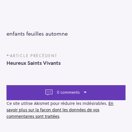
enfants feuilles automne
P
ARTICLE PRÉCÉDENT
o
Heureux Saints Vivants
s
t
n
a
v
0 comments
i
g
Ce site utilise Akismet pour réduire les indésirables.
En
a
savoir plus sur la façon dont les données de vos
t
commentaires sont traitées
.
i
o
n