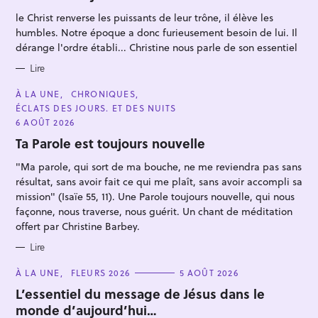
O
R
le Christ renverse les puissants de leur trône, il élève les
I
E
humbles. Notre époque a donc furieusement besoin de lui. Il
S
dérange l'ordre établi... Christine nous parle de son essentiel
Lire
R
C
À LA UNE
CHRONIQUES
e
A
ÉCLATS DES JOURS. ET DES NUITS
T
c
E
6 AOÛT 2026
G
h
O
Ta Parole est toujours nouvelle
R
e
I
"Ma parole, qui sort de ma bouche, ne me reviendra pas sans
E
r
S
résultat, sans avoir fait ce qui me plaît, sans avoir accompli sa
c
mission" (Isaïe 55, 11). Une Parole toujours nouvelle, qui nous
h
façonne, nous traverse, nous guérit. Un chant de méditation
e
offert par Christine Barbey.
r
Lire
C
À LA UNE
FLEURS 2026
5 AOÛT 2026
A
T
L’essentiel du message de Jésus dans le
E
monde d’aujourd’hui…
G