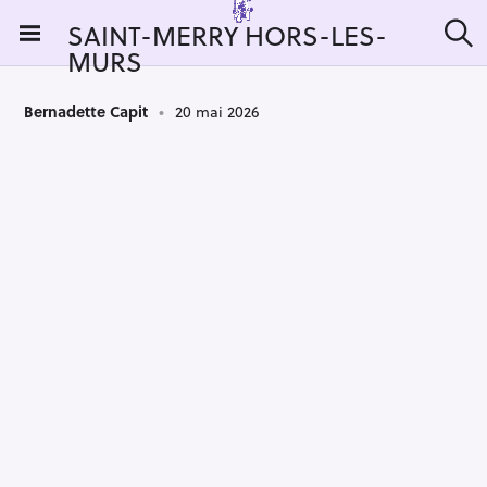
S
SAINT-MERRY HORS-LES-
k
MURS
R
i
e
c
p
h
Bernadette Capit
20 mai 2026
t
e
r
o
c
c
h
e
o
r
n
:
t
e
n
t