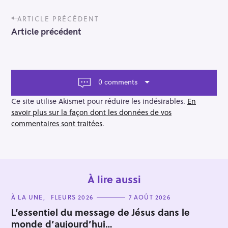
P
ARTICLE PRÉCÉDENT
o
Article précédent
s
t
n
a
v
0 comments
i
g
Ce site utilise Akismet pour réduire les indésirables.
En
a
savoir plus sur la façon dont les données de vos
t
commentaires sont traitées
.
i
o
n
À lire aussi
C
À LA UNE
FLEURS 2026
7 AOÛT 2026
A
T
L’essentiel du message de Jésus dans le
E
monde d’aujourd’hui…
G