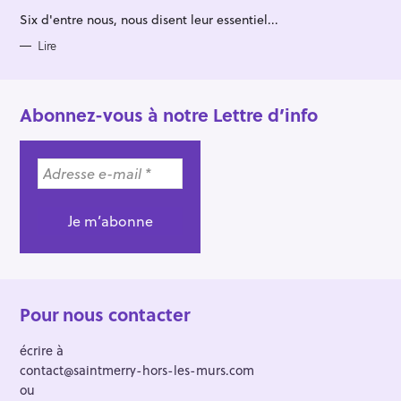
O
R
Six d'entre nous, nous disent leur essentiel...
I
E
S
Lire
Abonnez-vous à notre Lettre d’info
Pour nous contacter
écrire à
contact@saintmerry-hors-les-murs.com
ou