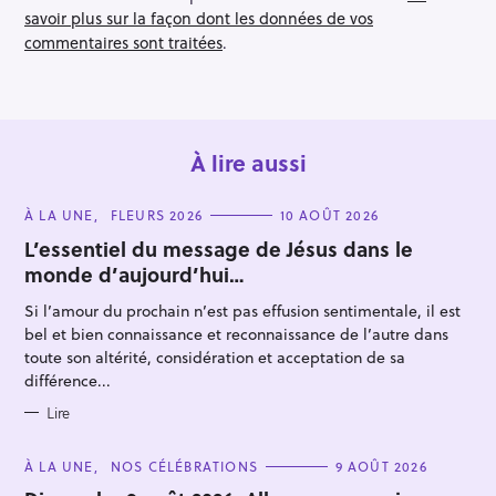
t
savoir plus sur la façon dont les données de vos
i
commentaires sont traitées
.
o
n
À lire aussi
C
À LA UNE
FLEURS 2026
10 AOÛT 2026
A
T
L’essentiel du message de Jésus dans le
E
monde d’aujourd’hui…
G
O
R
R
Si l’amour du prochain n’est pas effusion sentimentale, il est
I
E
bel et bien connaissance et reconnaissance de l’autre dans
e
S
toute son altérité, considération et acceptation de sa
c
différence...
h
Lire
e
r
C
À LA UNE
NOS CÉLÉBRATIONS
9 AOÛT 2026
c
A
T