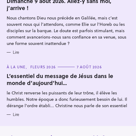
Dimanche 9 août 2026. Allez-y sans moi,
h
E
j’arrive !
G
e
O
R
r
Nous chantons Dieu nous précède en Galilée, mais c'est
I
E
souvent nous qui l'attendons, comme Elie sur l'Horeb ou les
S
disciples sur la barque. Le doute est parfois stimulant, mais
comment avancerions-nous sans confiance en sa venue, sous
une forme souvent inattendue ?
Lire
C
À LA UNE
FLEURS 2026
7 AOÛT 2026
A
T
L’essentiel du message de Jésus dans le
E
monde d’aujourd’hui…
G
O
R
le Christ renverse les puissants de leur trône, il élève les
I
E
humbles. Notre époque a donc furieusement besoin de lui. Il
S
dérange l'ordre établi... Christine nous parle de son essentiel
Lire