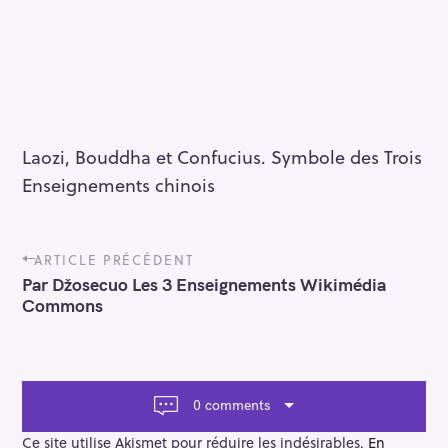
Laozi, Bouddha et Confucius. Symbole des Trois
Enseignements chinois
P
ARTICLE PRÉCÉDENT
o
Par Džosecuo Les 3 Enseignements Wikimédia
s
Commons
t
n
a
v
i
0 comments
g
a
Ce site utilise Akismet pour réduire les indésirables.
En