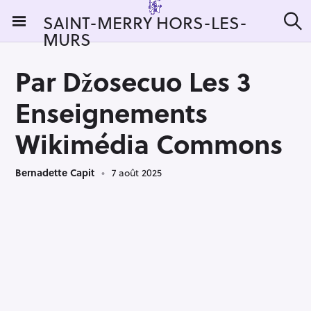
S
SAINT-MERRY HORS-LES-
k
MURS
R
i
e
c
p
h
Par Džosecuo Les 3
t
e
r
o
Enseignements
c
c
h
e
o
Wikimédia Commons
r
n
:
t
Bernadette Capit
7 août 2025
e
n
t