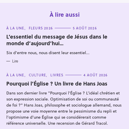
À lire aussi
C
À LA UNE
FLEURS 2026
5 AOÛT 2026
A
T
L’essentiel du message de Jésus dans le
E
monde d’aujourd’hui…
G
O
R
Six d'entre nous, nous disent leur essentiel...
I
R
E
S
Lire
e
c
C
À LA UNE
CULTURE
LIVRES
4 AOÛT 2026
h
A
T
Pourquoi l’Église ? Un livre de Hans Joas
e
E
G
r
Dans son dernier livre "Pourquoi l'Église ? L’idéal chrétien et
O
R
son expression sociale. Optimisation de soi ou communauté
c
I
E
de foi ?" Hans Joas, philosophe et sociologue allemand, nous
h
S
propose une voie moyenne entre le pessimisme du repli et
e
l’optimisme d’une Église qui se considérerait comme
r
référence universelle. Une recension de Gérard Tracol.