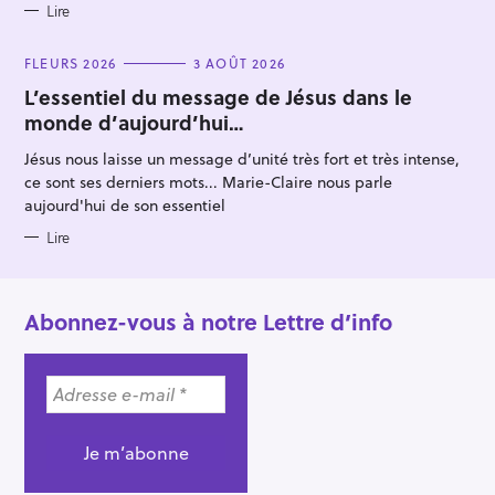
Lire
C
FLEURS 2026
3 AOÛT 2026
A
T
L’essentiel du message de Jésus dans le
E
monde d’aujourd’hui…
G
O
R
Jésus nous laisse un message d’unité très fort et très intense,
I
E
ce sont ses derniers mots... Marie-Claire nous parle
S
aujourd'hui de son essentiel
Lire
Abonnez-vous à notre Lettre d’info