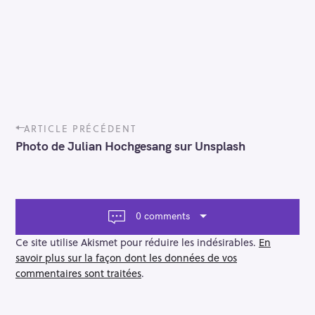
P
ARTICLE PRÉCÉDENT
o
Photo de Julian Hochgesang sur Unsplash
s
t
n
a
v
0 comments
i
g
Ce site utilise Akismet pour réduire les indésirables.
En
a
savoir plus sur la façon dont les données de vos
t
commentaires sont traitées
.
i
o
n