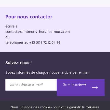
Pour nous contacter
écrire à
contact@saintmerry-hors-les-murs.com
ou
téléphoner au +33 (0)9 72 12 04 96
Suivez-nous !
Soyez informés de chaque nouvel article par e-mail
v
Je m'inscris
o
t
r
e
Nous utilisons des cookies pour vous garantir la meilleure
a