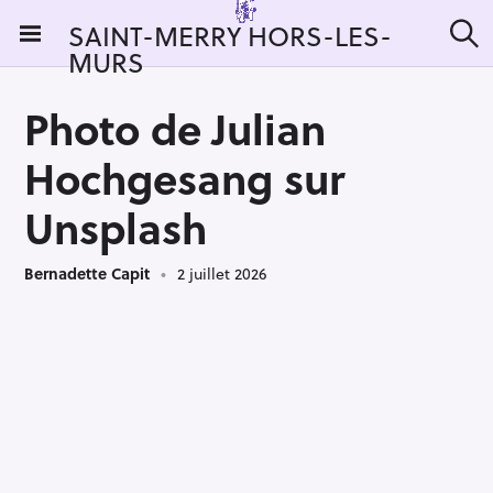
S
SAINT-MERRY HORS-LES-
k
MURS
R
i
e
c
p
h
Photo de Julian
t
e
r
o
Hochgesang sur
c
c
h
e
o
Unsplash
r
n
:
t
Bernadette Capit
2 juillet 2026
e
n
t