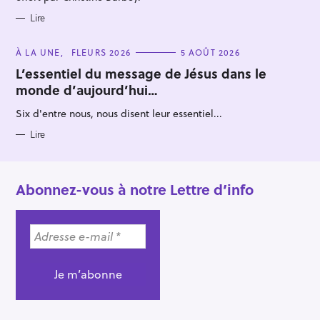
Lire
C
À LA UNE
FLEURS 2026
5 AOÛT 2026
A
T
L’essentiel du message de Jésus dans le
E
monde d’aujourd’hui…
G
O
R
Six d'entre nous, nous disent leur essentiel...
I
E
S
Lire
Abonnez-vous à notre Lettre d’info