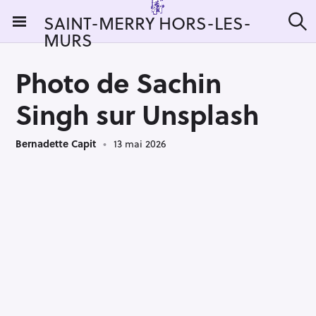
S
SAINT-MERRY HORS-LES-
k
MURS
R
i
e
c
p
h
Photo de Sachin
t
e
r
o
Singh sur Unsplash
c
c
h
e
o
r
Bernadette Capit
13 mai 2026
n
:
t
e
n
t