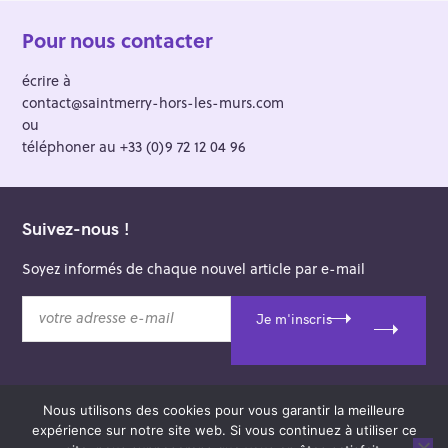
Pour nous contacter
écrire à
contact@saintmerry-hors-les-murs.com
ou
téléphoner au +33 (0)9 72 12 04 96
Suivez-nous !
Soyez informés de chaque nouvel article par e-mail
v
Je m'inscris
o
t
r
e
Nous utilisons des cookies pour vous garantir la meilleure
a
© 2026 Saint-Merry Hors-les-Murs.
expérience sur notre site web. Si vous continuez à utiliser ce
d