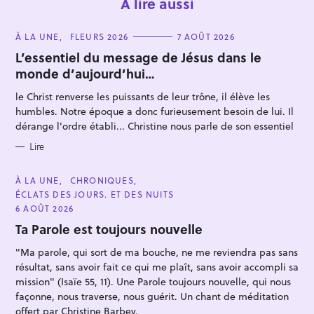
À lire aussi
C
À LA UNE
FLEURS 2026
7 AOÛT 2026
A
T
L’essentiel du message de Jésus dans le
E
monde d’aujourd’hui…
G
O
R
le Christ renverse les puissants de leur trône, il élève les
I
E
humbles. Notre époque a donc furieusement besoin de lui. Il
S
dérange l'ordre établi... Christine nous parle de son essentiel
R
e
Lire
c
h
C
À LA UNE
CHRONIQUES
A
ÉCLATS DES JOURS. ET DES NUITS
e
T
E
6 AOÛT 2026
r
G
O
Ta Parole est toujours nouvelle
c
R
I
h
"Ma parole, qui sort de ma bouche, ne me reviendra pas sans
E
S
résultat, sans avoir fait ce qui me plaît, sans avoir accompli sa
e
mission" (Isaïe 55, 11). Une Parole toujours nouvelle, qui nous
r
façonne, nous traverse, nous guérit. Un chant de méditation
offert par Christine Barbey.