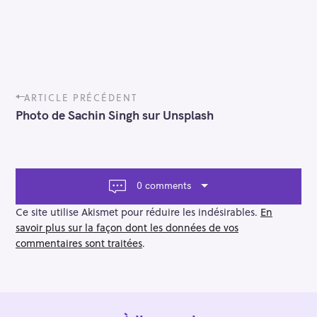
P
ARTICLE PRÉCÉDENT
o
Photo de Sachin Singh sur Unsplash
s
t
n
a
v
0 comments
i
g
Ce site utilise Akismet pour réduire les indésirables.
En
a
savoir plus sur la façon dont les données de vos
t
commentaires sont traitées
.
i
o
n