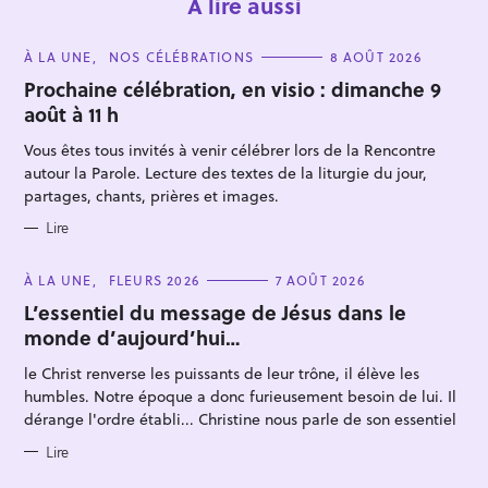
À lire aussi
C
À LA UNE
NOS CÉLÉBRATIONS
8 AOÛT 2026
A
T
Prochaine célébration, en visio : dimanche 9
E
août à 11 h
G
O
R
Vous êtes tous invités à venir célébrer lors de la Rencontre
I
E
autour la Parole. Lecture des textes de la liturgie du jour,
S
partages, chants, prières et images.
R
Lire
e
c
C
À LA UNE
FLEURS 2026
7 AOÛT 2026
A
h
T
L’essentiel du message de Jésus dans le
E
e
monde d’aujourd’hui…
G
O
r
R
le Christ renverse les puissants de leur trône, il élève les
I
c
E
humbles. Notre époque a donc furieusement besoin de lui. Il
S
h
dérange l'ordre établi... Christine nous parle de son essentiel
e
Lire
r