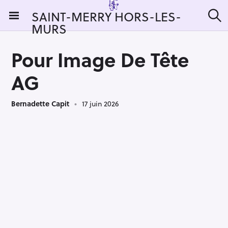
S
SAINT-MERRY HORS-LES-
k
MURS
R
i
e
c
p
h
Pour Image De Tête
t
e
r
o
AG
c
c
h
e
o
r
Bernadette Capit
17 juin 2026
n
:
t
e
n
t