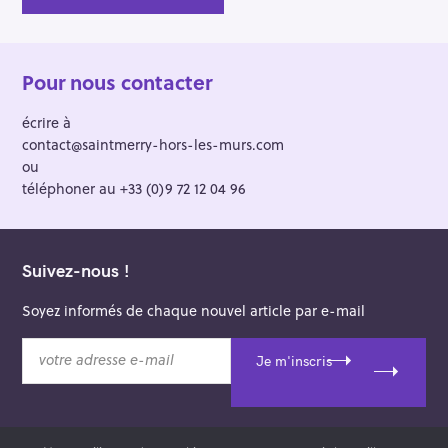
Pour nous contacter
écrire à
contact@saintmerry-hors-les-murs.com
ou
téléphoner au +33 (0)9 72 12 04 96
Suivez-nous !
Soyez informés de chaque nouvel article par e-mail
v
Je m'inscris
o
t
r
e