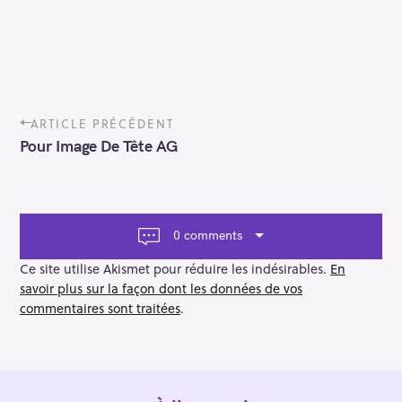
P
ARTICLE PRÉCÉDENT
o
Pour Image De Tête AG
s
t
n
a
v
0 comments
i
g
Ce site utilise Akismet pour réduire les indésirables.
En
a
savoir plus sur la façon dont les données de vos
t
commentaires sont traitées
.
i
o
n