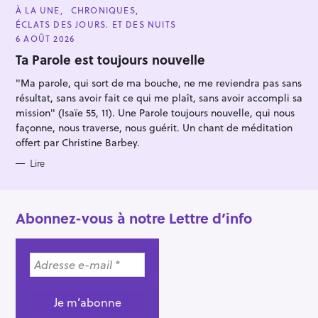
C
À LA UNE
CHRONIQUES
A
ÉCLATS DES JOURS. ET DES NUITS
T
E
6 AOÛT 2026
G
O
Ta Parole est toujours nouvelle
R
I
"Ma parole, qui sort de ma bouche, ne me reviendra pas sans
E
S
résultat, sans avoir fait ce qui me plaît, sans avoir accompli sa
mission" (Isaïe 55, 11). Une Parole toujours nouvelle, qui nous
façonne, nous traverse, nous guérit. Un chant de méditation
offert par Christine Barbey.
Lire
Abonnez-vous à notre Lettre d’info