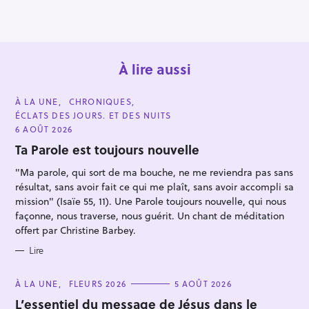
o
n
À lire aussi
C
À LA UNE
CHRONIQUES
A
ÉCLATS DES JOURS. ET DES NUITS
T
E
6 AOÛT 2026
G
O
Ta Parole est toujours nouvelle
R
I
"Ma parole, qui sort de ma bouche, ne me reviendra pas sans
R
E
S
résultat, sans avoir fait ce qui me plaît, sans avoir accompli sa
e
mission" (Isaïe 55, 11). Une Parole toujours nouvelle, qui nous
c
façonne, nous traverse, nous guérit. Un chant de méditation
h
offert par Christine Barbey.
e
Lire
r
c
C
À LA UNE
FLEURS 2026
5 AOÛT 2026
A
h
T
L’essentiel du message de Jésus dans le