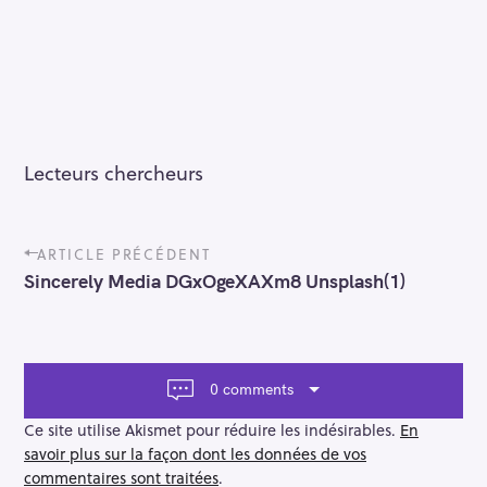
Lecteurs chercheurs
P
ARTICLE PRÉCÉDENT
o
Sincerely Media DGxOgeXAXm8 Unsplash(1)
s
t
n
a
v
0 comments
i
g
Ce site utilise Akismet pour réduire les indésirables.
En
a
savoir plus sur la façon dont les données de vos
t
commentaires sont traitées
.
i