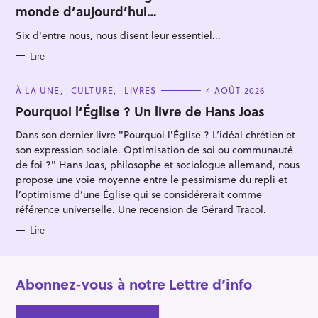
e
E
monde d’aujourd’hui…
G
r
O
R
Six d'entre nous, nous disent leur essentiel...
I
E
S
Lire
C
À LA UNE
CULTURE
LIVRES
4 AOÛT 2026
A
T
Pourquoi l’Église ? Un livre de Hans Joas
E
G
Dans son dernier livre "Pourquoi l'Église ? L’idéal chrétien et
O
R
son expression sociale. Optimisation de soi ou communauté
I
E
de foi ?" Hans Joas, philosophe et sociologue allemand, nous
S
propose une voie moyenne entre le pessimisme du repli et
l’optimisme d’une Église qui se considérerait comme
référence universelle. Une recension de Gérard Tracol.
Lire
Abonnez-vous à notre Lettre d’info