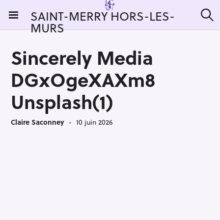
S
SAINT-MERRY HORS-LES-
k
MURS
R
i
e
c
p
h
Sincerely Media
t
e
r
o
DGxOgeXAXm8
c
c
h
e
o
Unsplash(1)
r
n
:
t
Claire Saconney
10 juin 2026
e
n
t