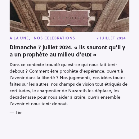
C
À LA UNE
NOS CÉLÉBRATIONS
7 JUILLET 2024
A
T
Dimanche 7 juillet 2024. « Ils sauront qu’il y
E
a un prophète au milieu d’eux »
G
O
R
Dans ce contexte troublé qu'est-ce qui nous fait tenir
I
E
debout ? Comment être prophète d'espérance, ouvert à
S
l'avenir dans la liberté ? Nos jugements, nos idées toutes
faites sur les autres, nos champs de vision tout étriqués de
R
certitudes, le charpentier de Nazareth les déplace, les
e
décadenasse pour nous aider à croire, ouvrir ensemble
l’avenir et nous tenir debout.
c
h
Lire
e
r
c