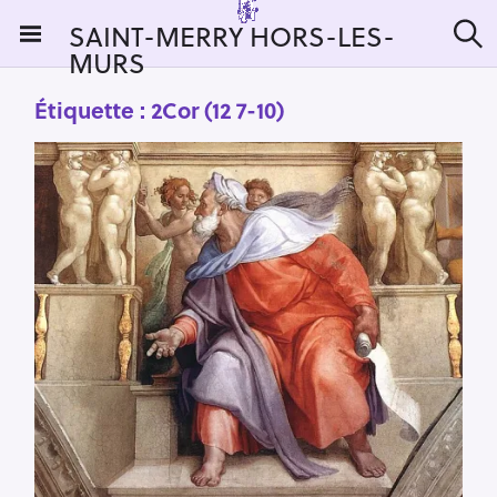
S
SAINT-MERRY HORS-LES-
k
MURS
R
i
e
c
p
Étiquette :
2Cor (12 7-10)
h
t
e
r
o
c
c
h
e
o
r
n
:
t
e
n
t