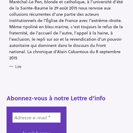
Maréchal-Le Pen, blonde et catholique, à l’université d’été
E
e
S
de la Sainte-Baume le 29 août 2015 nous renvoie aux
c
collusions récurrentes d’une partie des acteurs
h
institutionnels de l’Église de France avec l’extrême-droite.
Même ripoliné en bleu marine, c’est toujours le refus de la
e
fraternité, de l’accueil de l’autre, l’appel à la haine, à
r
l’exclusion, le repli sur soi et la revendication d’un pouvoir
c
autoritaire qui dominent dans le discours du Front
h
national. La chronique d’Alain Cabantous du 8 septembre
e
2015
r
Lire
Abonnez-vous à notre Lettre d’info