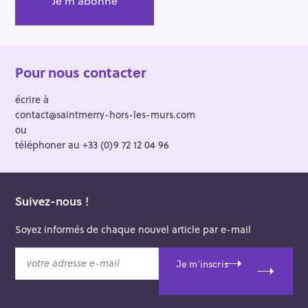
Pour nous contacter
écrire à
contact@saintmerry-hors-les-murs.com
ou
téléphoner au +33 (0)9 72 12 04 96
Suivez-nous !
Soyez informés de chaque nouvel article par e-mail
v
Je m'inscris
o
t
r