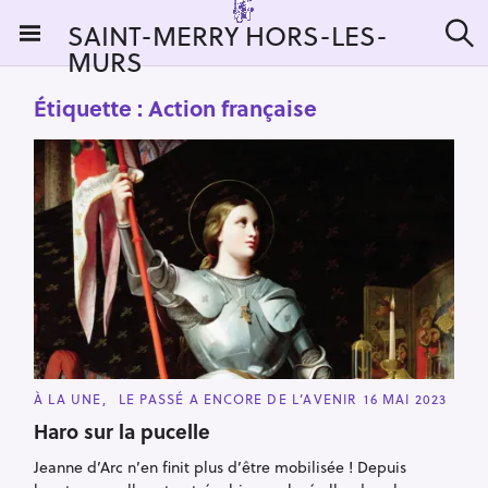
S
SAINT-MERRY HORS-LES-
k
MURS
R
i
e
c
p
Étiquette :
Action française
h
t
e
r
o
c
c
h
e
o
r
n
:
t
e
n
t
C
À LA UNE
LE PASSÉ A ENCORE DE L’AVENIR
16 MAI 2023
A
T
Haro sur la pucelle
E
G
Jeanne d’Arc n’en finit plus d’être mobilisée ! Depuis
O
R