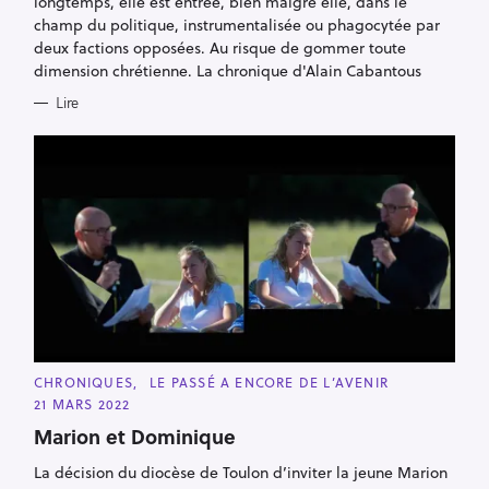
longtemps, elle est entrée, bien malgré elle, dans le
I
E
champ du politique, instrumentalisée ou phagocytée par
S
deux factions opposées. Au risque de gommer toute
dimension chrétienne. La chronique d'Alain Cabantous
Lire
C
CHRONIQUES
LE PASSÉ A ENCORE DE L’AVENIR
A
21 MARS 2022
T
E
Marion et Dominique
G
O
R
La décision du diocèse de Toulon d’inviter la jeune Marion
R
I