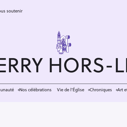
us soutenir
ERRY HORS-
munauté
Nos célébrations
Vie de l’Église
Chroniques
Art e