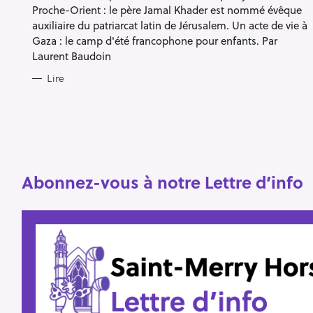
S
Proche-Orient : le père Jamal Khader est nommé évêque
auxiliaire du patriarcat latin de Jérusalem. Un acte de vie à
Gaza : le camp d'été francophone pour enfants. Par
R
Laurent Baudoin
e
Lire
c
h
e
r
Escape
c
Abonnez-vous à notre Lettre d’info
h
e
r