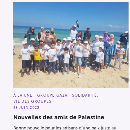
C
À LA UNE
GROUPE GAZA
SOLIDARITÉ
A
VIE DES GROUPES
T
E
23 JUIN 2022
G
O
Nouvelles des amis de Palestine
R
I
Bonne nouvelle pour les artisans d’une paix juste au
E