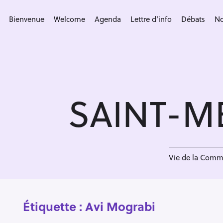
S
k
Bienvenue
Welcome
Agenda
Lettre d’info
Débats
No
i
p
t
o
c
SAINT-M
o
n
t
e
n
Vie de la Com
t
Étiquette :
Avi Mograbi