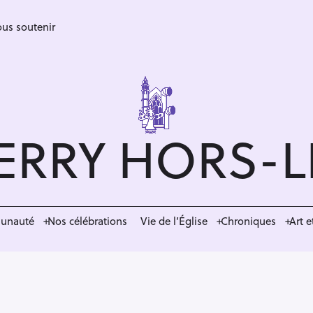
us soutenir
ERRY HORS-
munauté
Nos célébrations
Vie de l’Église
Chroniques
Art e