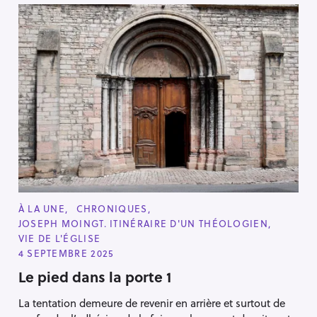
C
À LA UNE
CHRONIQUES
A
JOSEPH MOINGT. ITINÉRAIRE D'UN THÉOLOGIEN
T
E
VIE DE L'ÉGLISE
G
4 SEPTEMBRE 2025
O
R
Le pied dans la porte 1
I
E
S
La tentation demeure de revenir en arrière et surtout de