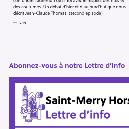
confondre l’adhésion de la foi avec le respect des rites et
des coutumes. Un débat d'hier et d'aujourd'hui que nous
décrit Jean-Claude Thomas. (second épisode)
R
Lire
e
c
h
e
r
Escape
c
Abonnez-vous à notre Lettre d’info
h
e
r