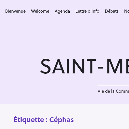
S
k
Bienvenue
Welcome
Agenda
Lettre d’info
Débats
No
i
p
t
o
c
SAINT-M
o
n
t
e
n
Vie de la Com
t
Étiquette :
Céphas