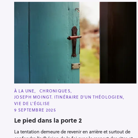
C
À LA UNE
CHRONIQUES
A
JOSEPH MOINGT. ITINÉRAIRE D'UN THÉOLOGIEN
T
E
VIE DE L'ÉGLISE
G
9 SEPTEMBRE 2025
O
R
Le pied dans la porte 2
I
E
S
La tentation demeure de revenir en arrière et surtout de