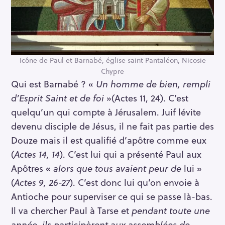
Icône de Paul et Barnabé, église saint Pantaléon, Nicosie
Chypre
Qui est Barnabé ? «
Un homme de bien, rempli
d’Esprit Saint et de foi
»(Actes 11, 24). C’est
quelqu’un qui compte à Jérusalem. Juif lévite
devenu disciple de Jésus, il ne fait pas partie des
Douze mais il est qualifié d’apôtre comme eux
(
Actes 14, 14
). C’est lui qui a présenté Paul aux
Apôtres «
alors que tous avaient peur de
lui »
(
Actes 9, 26-27
). C’est donc lui qu’on envoie à
Antioche pour superviser ce qui se passe là-bas.
Il va chercher Paul à Tarse et
pendant toute une
année, ils participèrent aux assemblées de