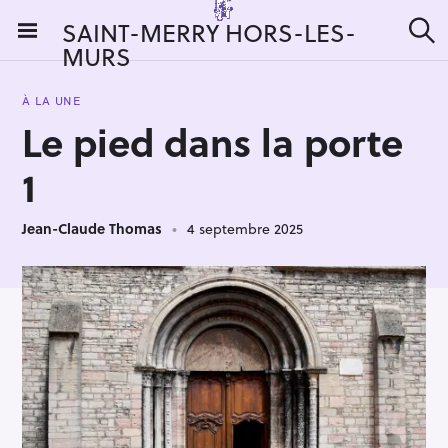
S
SAINT-MERRY HORS-LES-
k
MURS
R
i
e
c
p
h
À LA UNE
t
e
Le pied dans la porte
r
o
c
c
h
1
e
o
r
n
:
Jean-Claude Thomas
4 septembre 2025
t
e
n
t