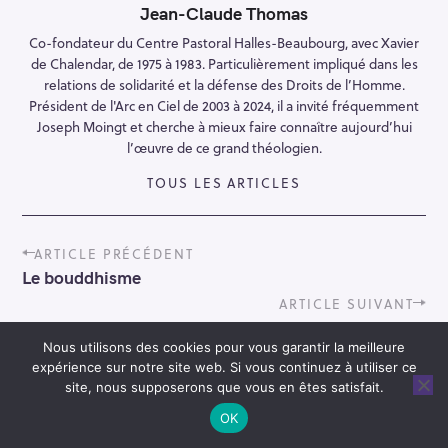
Jean-Claude Thomas
Co-fondateur du Centre Pastoral Halles-Beaubourg, avec Xavier
de Chalendar, de 1975 à 1983. Particulièrement impliqué dans les
relations de solidarité et la défense des Droits de l’Homme.
Président de l'Arc en Ciel de 2003 à 2024, il a invité fréquemment
Joseph Moingt et cherche à mieux faire connaître aujourd’hui
l’œuvre de ce grand théologien.
TOUS LES ARTICLES
P
ARTICLE PRÉCÉDENT
o
Le bouddhisme
s
t
ARTICLE SUIVANT
n
Coup de cœur de l’été : le dernier livre de
a
Alexandre Duyck
Nous utilisons des cookies pour vous garantir la meilleure
v
expérience sur notre site web. Si vous continuez à utiliser ce
i
site, nous supposerons que vous en êtes satisfait.
g
OK
a
t