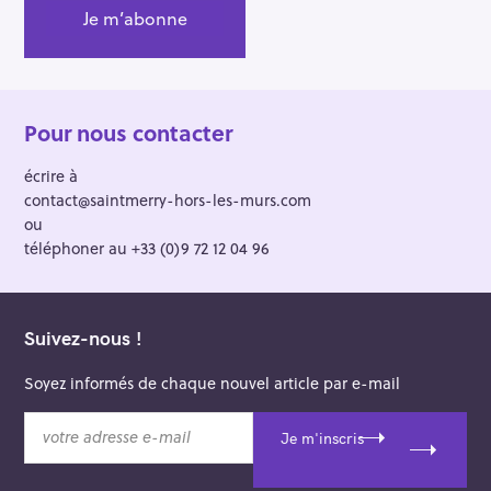
Pour nous contacter
écrire à
contact@saintmerry-hors-les-murs.com
ou
téléphoner au +33 (0)9 72 12 04 96
Suivez-nous !
Soyez informés de chaque nouvel article par e-mail
v
Je m'inscris
o
t