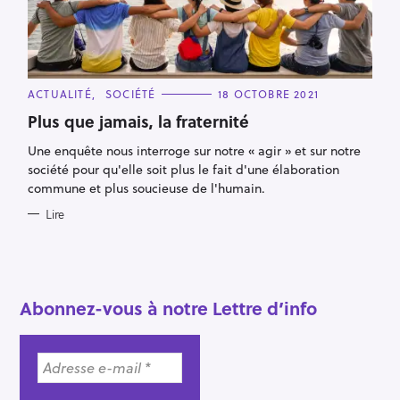
e
c
h
e
C
ACTUALITÉ
SOCIÉTÉ
18 OCTOBRE 2021
A
r
T
Plus que jamais, la fraternité
E
c
G
Une enquête nous interroge sur notre « agir » et sur notre
O
h
R
société pour qu'elle soit plus le fait d'une élaboration
I
e
E
commune et plus soucieuse de l'humain.
S
r
Lire
Abonnez-vous à notre Lettre d’info