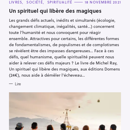
C
LIVRES
SOCIÉTÉ
SPIRITUALITÉ
18 NOVEMBRE 2021
A
T
Un spirituel qui libère des magiques
E
G
Les grands défis actuels, inédits et simultanés (écologie,
O
R
changement climatique, inégalités, santé…) concernent
I
E
toute l’humanité et nous convoquent pour réagir
S
ensemble. Attractives pour certains, les différentes formes
de fondamentalismes, de populismes et de complotismes
se révèlent être des impasses dangereuses… Face à ces
défis, quel humanisme, quelle spiritualité peuvent nous
aider à relever ces défis majeurs ? Le livre de Michel Ray,
Un spirituel qui libère des magiques, aux éditions Domens
(24€), nous aide à démêler l'écheveau…
Lire
R