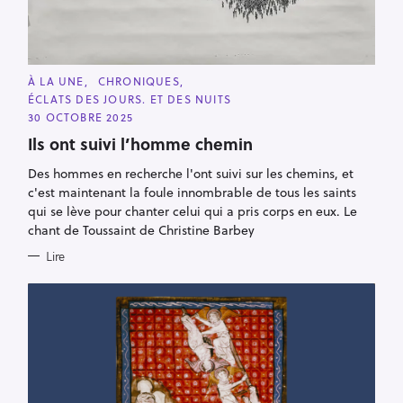
C
À LA UNE
CHRONIQUES
A
ÉCLATS DES JOURS. ET DES NUITS
T
E
30 OCTOBRE 2025
G
O
Ils ont suivi l’homme chemin
R
I
Des hommes en recherche l'ont suivi sur les chemins, et
E
S
c'est maintenant la foule innombrable de tous les saints
qui se lève pour chanter celui qui a pris corps en eux. Le
chant de Toussaint de Christine Barbey
Lire