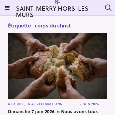
S
SAINT-MERRY HORS-LES-
k
MURS
R
i
e
c
p
Étiquette :
corps du christ
h
t
e
r
o
c
c
h
e
o
r
n
:
t
e
n
t
C
À LA UNE
NOS CÉLÉBRATIONS
7 JUIN 2026
A
T
Dimanche 7 juin 2026. « Nous avons tous
E