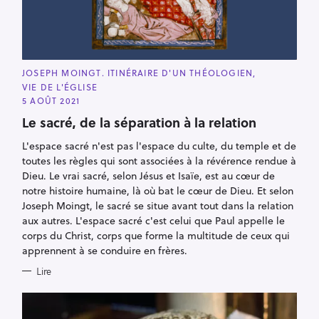
C
JOSEPH MOINGT. ITINÉRAIRE D'UN THÉOLOGIEN
A
VIE DE L'ÉGLISE
T
E
5 AOÛT 2021
G
O
Le sacré, de la séparation à la relation
R
I
L'espace sacré n'est pas l'espace du culte, du temple et de
E
S
toutes les règles qui sont associées à la révérence rendue à
Dieu. Le vrai sacré, selon Jésus et Isaïe, est au cœur de
R
notre histoire humaine, là où bat le cœur de Dieu. Et selon
e
Joseph Moingt, le sacré se situe avant tout dans la relation
c
aux autres. L'espace sacré c'est celui que Paul appelle le
h
corps du Christ, corps que forme la multitude de ceux qui
e
apprennent à se conduire en frères.
r
Lire
c
h
e