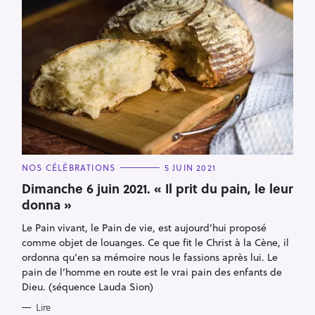
r
C
NOS CÉLÉBRATIONS
5 JUIN 2021
A
T
Dimanche 6 juin 2021. « Il prit du pain, le leur
E
donna »
G
O
R
Le Pain vivant, le Pain de vie, est aujourd’hui proposé
I
E
comme objet de louanges. Ce que fit le Christ à la Cène, il
S
ordonna qu’en sa mémoire nous le fassions après lui. Le
pain de l’homme en route est le vrai pain des enfants de
Dieu. (séquence Lauda Sion)
Lire