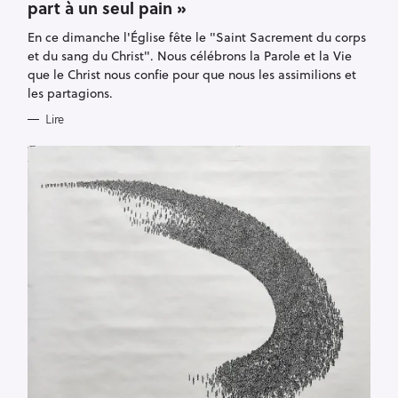
part à un seul pain »
G
O
R
En ce dimanche l'Église fête le "Saint Sacrement du corps
I
E
et du sang du Christ". Nous célébrons la Parole et la Vie
S
que le Christ nous confie pour que nous les assimilions et
les partagions.
Lire