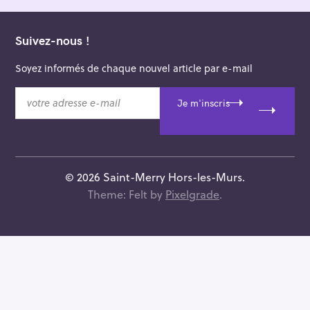
Suivez-nous !
Soyez informés de chaque nouvel article par e-mail
v
Je m'inscris
o
t
r
e
a
© 2026 Saint-Merry Hors-les-Murs.
d
Theme: Felt by
Pixelgrade
.
r
e
s
s
e
e
-
m