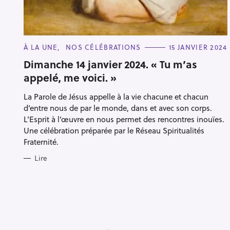
C
À LA UNE
NOS CÉLÉBRATIONS
15 JANVIER 2024
A
T
Dimanche 14 janvier 2024. « Tu m’as
E
appelé, me voici. »
G
O
R
R
La Parole de Jésus appelle à la vie chacune et chacun
I
e
E
d’entre nous de par le monde, dans et avec son corps.
S
c
L’Esprit à l’œuvre en nous permet des rencontres inouïes.
h
Une célébration préparée par le Réseau Spiritualités
Fraternité.
e
r
Lire
Escape
c
h
e
r