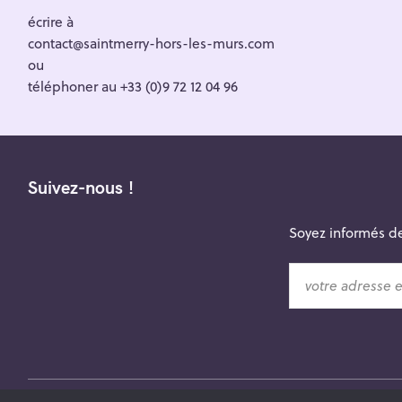
écrire à
contact@saintmerry-hors-les-murs.com
ou
téléphoner au +33 (0)9 72 12 04 96
Suivez-nous !
Soyez informés de
v
o
t
r
e
a
d