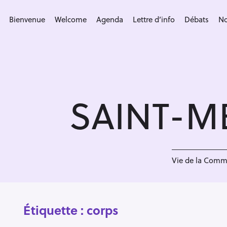
S
k
Bienvenue
Welcome
Agenda
Lettre d’info
Débats
No
i
p
t
o
c
SAINT-M
o
n
t
e
n
Vie de la Com
t
Étiquette :
corps