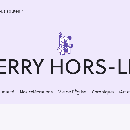
us soutenir
ERRY HORS-
munauté
Nos célébrations
Vie de l’Église
Chroniques
Art e