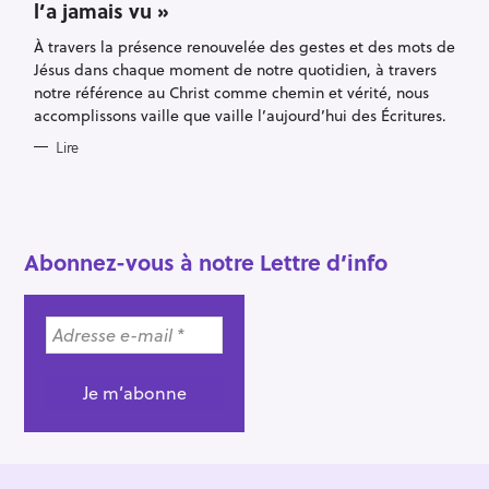
l’a jamais vu »
G
O
R
À travers la présence renouvelée des gestes et des mots de
I
E
Jésus dans chaque moment de notre quotidien, à travers
S
notre référence au Christ comme chemin et vérité, nous
accomplissons vaille que vaille l’aujourd’hui des Écritures.
Lire
R
e
c
Abonnez-vous à notre Lettre d’info
h
e
r
c
h
e
r