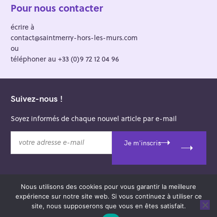
Pour nous contacter
écrire à
contact@saintmerry-hors-les-murs.com
ou
téléphoner au +33 (0)9 72 12 04 96
Suivez-nous !
Soyez informés de chaque nouvel article par e-mail
v
Je m'inscris
o
t
r
e
Nous utilisons des cookies pour vous garantir la meilleure
a
© 2026 Saint-Merry Hors-les-Murs.
expérience sur notre site web. Si vous continuez à utiliser ce
d
Theme: Felt by
Pixelgrade
.
site, nous supposerons que vous en êtes satisfait.
r