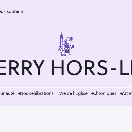
us soutenir
ERRY HORS-
munauté
Nos célébrations
Vie de l’Église
Chroniques
Art e