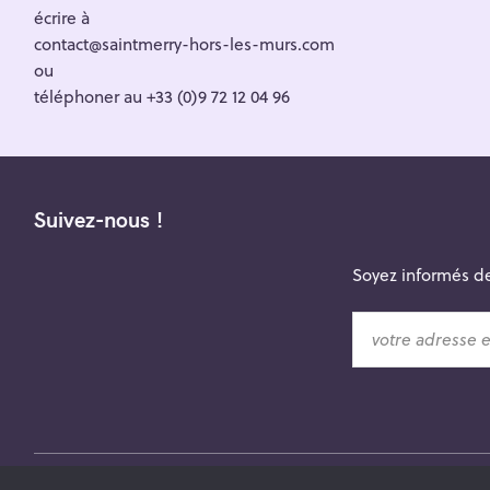
écrire à
contact@saintmerry-hors-les-murs.com
ou
téléphoner au +33 (0)9 72 12 04 96
Suivez-nous !
Soyez informés de
v
o
t
r
e
a
d