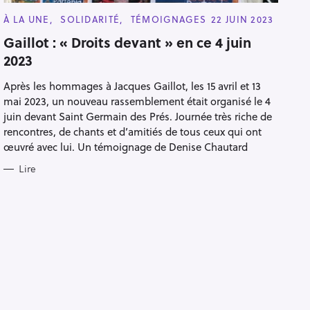
C
À LA UNE
SOLIDARITÉ
TÉMOIGNAGES
22 JUIN 2023
A
T
Gaillot : « Droits devant » en ce 4 juin
E
2023
G
O
R
Après les hommages à Jacques Gaillot, les 15 avril et 13
I
E
mai 2023, un nouveau rassemblement était organisé le 4
S
juin devant Saint Germain des Prés. Journée très riche de
rencontres, de chants et d’amitiés de tous ceux qui ont
œuvré avec lui. Un témoignage de Denise Chautard
Lire
Pour effacer la recherche appuyez sur