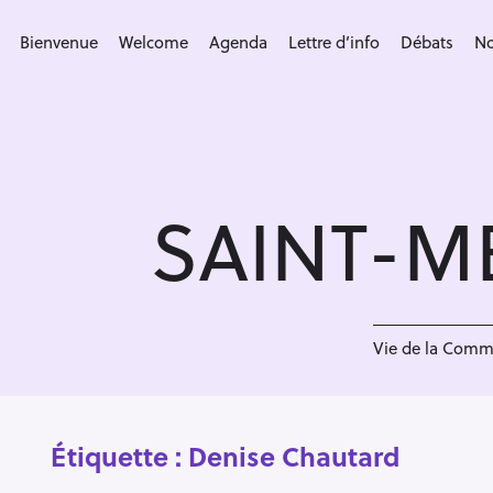
S
k
Bienvenue
Welcome
Agenda
Lettre d’info
Débats
No
i
p
t
o
c
SAINT-M
o
n
t
e
n
Vie de la Com
t
Étiquette :
Denise Chautard