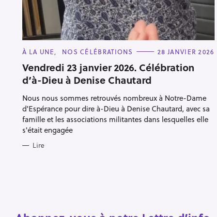
C
À LA UNE
NOS CÉLÉBRATIONS
28 JANVIER 2026
A
T
Vendredi 23 janvier 2026. Célébration
E
d’à-Dieu à Denise Chautard
G
R
O
R
e
Nous nous sommes retrouvés nombreux à Notre-Dame
I
E
c
d'Espérance pour dire à-Dieu à Denise Chautard, avec sa
S
h
famille et les associations militantes dans lesquelles elle
s'était engagée
e
r
Lire
Escape
c
h
e
r