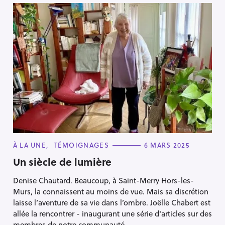
C
À LA UNE
TÉMOIGNAGES
6 MARS 2025
A
T
Un siècle de lumière
E
G
Denise Chautard. Beaucoup, à Saint-Merry Hors-les-
O
R
Murs, la connaissent au moins de vue. Mais sa discrétion
I
E
laisse l’aventure de sa vie dans l’ombre. Joëlle Chabert est
S
allée la rencontrer - inaugurant une série d'articles sur des
membres de notre communauté.