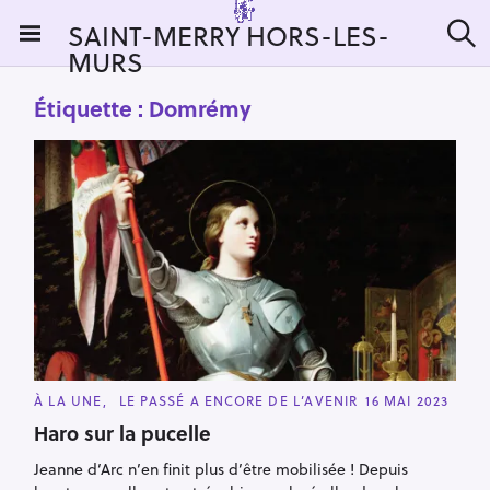
S
SAINT-MERRY HORS-LES-
k
MURS
R
i
e
c
p
Étiquette :
Domrémy
h
t
e
r
o
c
c
h
e
o
r
n
:
t
e
n
t
C
À LA UNE
LE PASSÉ A ENCORE DE L’AVENIR
16 MAI 2023
A
T
Haro sur la pucelle
E
G
Jeanne d’Arc n’en finit plus d’être mobilisée ! Depuis
O
R