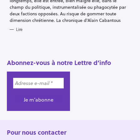
longtemps, elle est entrée, bien malgré elle, dans le
I
E
champ du politique, instrumentalisée ou phagocytée par
S
deux factions opposées. Au risque de gommer toute
dimension chrétienne. La chronique d'Alain Cabantous
Lire
R
e
Abonnez-vous à notre Lettre d’info
c
h
e
r
c
h
e
r
Pour nous contacter