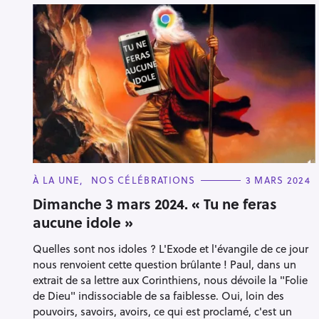
C
À LA UNE
NOS CÉLÉBRATIONS
3 MARS 2024
A
T
Dimanche 3 mars 2024. « Tu ne feras
E
aucune idole »
G
O
R
Quelles sont nos idoles ? L'Exode et l'évangile de ce jour
I
E
nous renvoient cette question brûlante ! Paul, dans un
S
extrait de sa lettre aux Corinthiens, nous dévoile la "Folie
de Dieu" indissociable de sa faiblesse. Oui, loin des
pouvoirs, savoirs, avoirs, ce qui est proclamé, c'est un