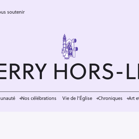
us soutenir
ERRY HORS-
munauté
Nos célébrations
Vie de l’Église
Chroniques
Art e