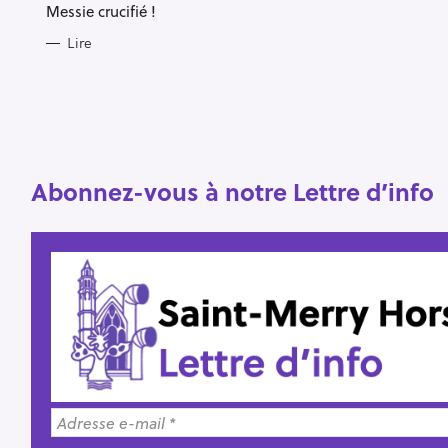
Messie crucifié !
R
Lire
e
c
h
e
r
Abonnez-vous à notre Lettre d’info
Escape
c
h
e
r