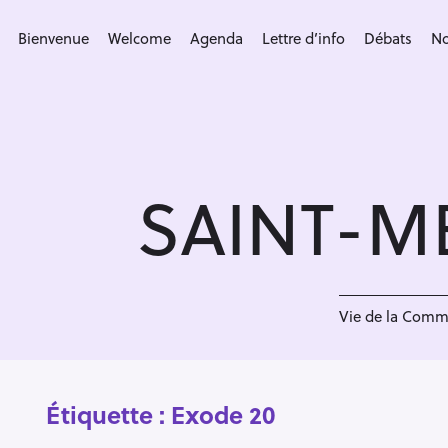
S
k
Bienvenue
Welcome
Agenda
Lettre d’info
Débats
No
i
p
t
o
c
SAINT-M
o
n
t
e
n
Vie de la Com
t
Étiquette :
Exode 20