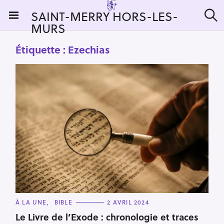
S
SAINT-MERRY HORS-LES-
k
MURS
R
i
e
c
p
Étiquette :
Ezechias
h
t
e
r
o
c
c
h
e
o
r
n
:
t
e
n
t
C
À LA UNE
BIBLE
2 AVRIL 2024
A
T
Le Livre de l’Exode : chronologie et traces
E