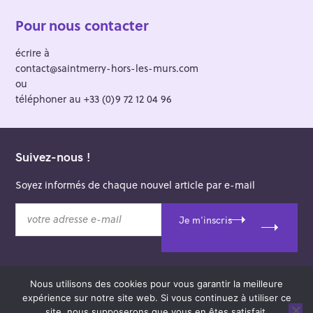
Pour nous contacter
écrire à
contact@saintmerry-hors-les-murs.com
ou
téléphoner au +33 (0)9 72 12 04 96
Suivez-nous !
Soyez informés de chaque nouvel article par e-mail
v
Je m'inscris
o
t
r
e
Nous utilisons des cookies pour vous garantir la meilleure
a
© 2026 Saint-Merry Hors-les-Murs.
expérience sur notre site web. Si vous continuez à utiliser ce
d
Theme: Felt by
Pixelgrade
.
site, nous supposerons que vous en êtes satisfait.