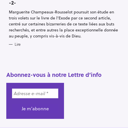
-2-
G
O
R
Marguerite Champeaux-Rousselot poursuit son étude en
I
E
trois volets sur le livre de l'Exode par ce second article,
S
centré sur certaines bizarreries de ce texte liées aux buts
recherchés, et entre autres la place exceptionnelle donnée
au peuple, y compris vis-à-vis de Dieu.
Lire
R
e
c
h
Abonnez-vous à notre Lettre d’info
e
r
c
h
e
r