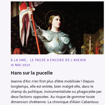
C
À LA UNE
LE PASSÉ A ENCORE DE L’AVENIR
A
16 MAI 2023
T
E
Haro sur la pucelle
G
O
R
Jeanne d’Arc n’en finit plus d’être mobilisée ! Depuis
I
E
longtemps, elle est entrée, bien malgré elle, dans le
S
champ du politique, instrumentalisée ou phagocytée par
deux factions opposées. Au risque de gommer toute
dimension chrétienne. La chronique d'Alain Cabantous