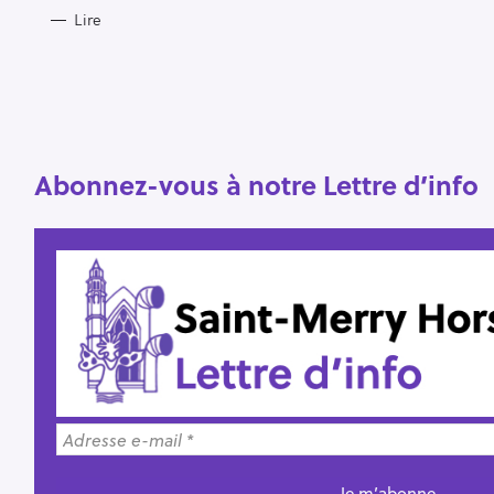
Lire
R
e
c
h
e
r
Abonnez-vous à notre Lettre d’info
Escape
c
h
e
r