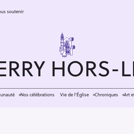
us soutenir
ERRY HORS-
munauté
Nos célébrations
Vie de l’Église
Chroniques
Art e