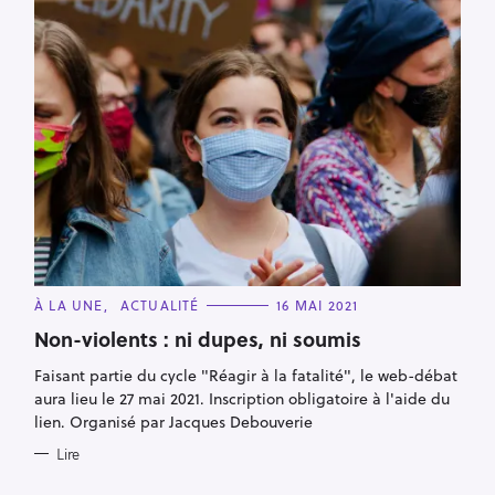
C
À LA UNE
ACTUALITÉ
16 MAI 2021
A
T
Non-violents : ni dupes, ni soumis
R
E
G
e
Faisant partie du cycle "Réagir à la fatalité", le web-débat
O
R
c
aura lieu le 27 mai 2021. Inscription obligatoire à l'aide du
I
E
lien. Organisé par Jacques Debouverie
h
S
e
Lire
r