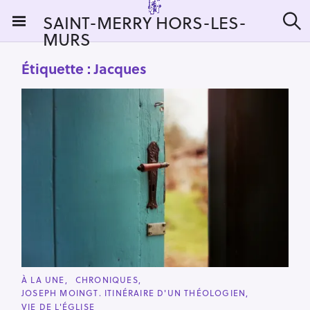
S
SAINT-MERRY HORS-LES-
k
MURS
R
i
e
c
p
Étiquette :
Jacques
h
t
e
r
o
c
c
h
e
o
r
n
:
t
e
n
t
C
À LA UNE
CHRONIQUES
A
JOSEPH MOINGT. ITINÉRAIRE D'UN THÉOLOGIEN
T
E
VIE DE L'ÉGLISE