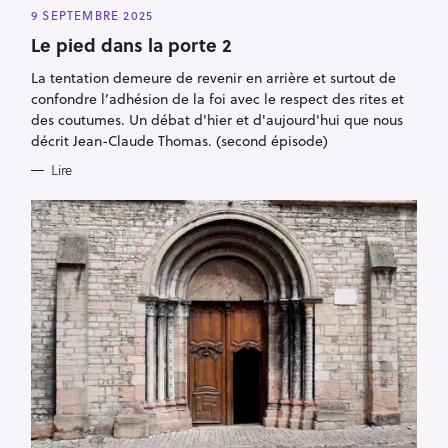
G
9 SEPTEMBRE 2025
O
R
Le pied dans la porte 2
I
E
S
La tentation demeure de revenir en arrière et surtout de
confondre l’adhésion de la foi avec le respect des rites et
des coutumes. Un débat d'hier et d'aujourd'hui que nous
décrit Jean-Claude Thomas. (second épisode)
Lire