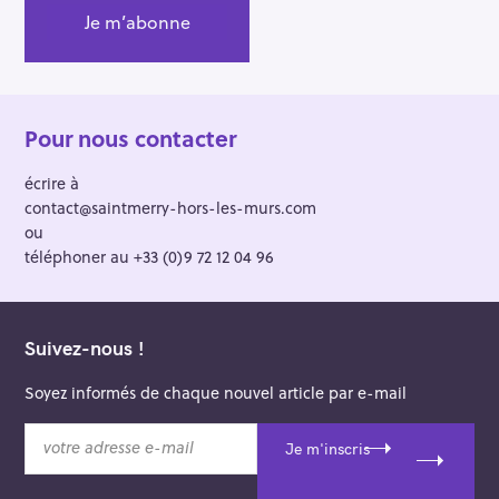
Pour nous contacter
écrire à
contact@saintmerry-hors-les-murs.com
ou
téléphoner au +33 (0)9 72 12 04 96
Suivez-nous !
Soyez informés de chaque nouvel article par e-mail
v
Je m'inscris
o
t