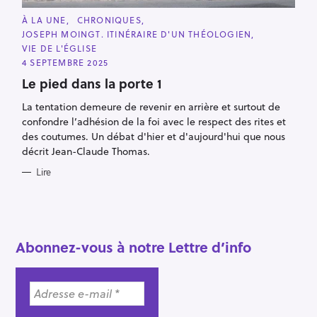
R
e
C
À LA UNE
CHRONIQUES
A
JOSEPH MOINGT. ITINÉRAIRE D'UN THÉOLOGIEN
c
T
E
VIE DE L'ÉGLISE
h
G
4 SEPTEMBRE 2025
O
e
R
Le pied dans la porte 1
I
r
E
S
c
La tentation demeure de revenir en arrière et surtout de
confondre l’adhésion de la foi avec le respect des rites et
h
des coutumes. Un débat d'hier et d'aujourd'hui que nous
e
décrit Jean-Claude Thomas.
r
Lire
Abonnez-vous à notre Lettre d’info