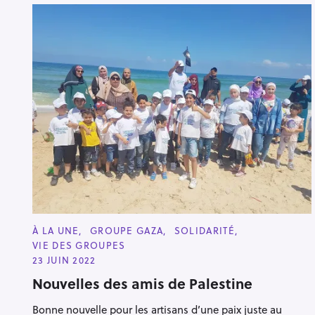
C
À LA UNE
GROUPE GAZA
SOLIDARITÉ
A
VIE DES GROUPES
T
E
23 JUIN 2022
G
O
Nouvelles des amis de Palestine
R
I
Bonne nouvelle pour les artisans d’une paix juste au
E