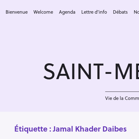
S
k
Bienvenue
Welcome
Agenda
Lettre d’info
Débats
No
i
p
t
o
c
SAINT-M
o
n
t
e
n
Vie de la Com
t
Étiquette :
Jamal Khader Daibes