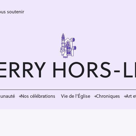
us soutenir
ERRY HORS-
munauté
Nos célébrations
Vie de l’Église
Chroniques
Art e