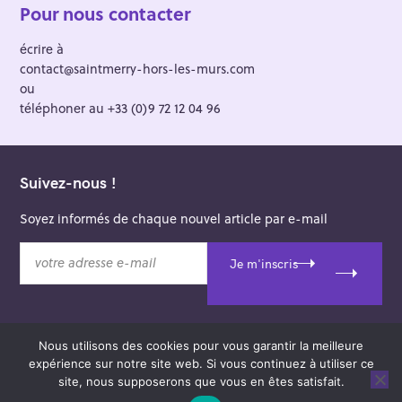
Pour nous contacter
écrire à
contact@saintmerry-hors-les-murs.com
ou
téléphoner au +33 (0)9 72 12 04 96
Suivez-nous !
Soyez informés de chaque nouvel article par e-mail
v
Je m'inscris
o
t
r
e
Nous utilisons des cookies pour vous garantir la meilleure
a
© 2026 Saint-Merry Hors-les-Murs.
expérience sur notre site web. Si vous continuez à utiliser ce
d
Theme: Felt by
Pixelgrade
.
site, nous supposerons que vous en êtes satisfait.
r