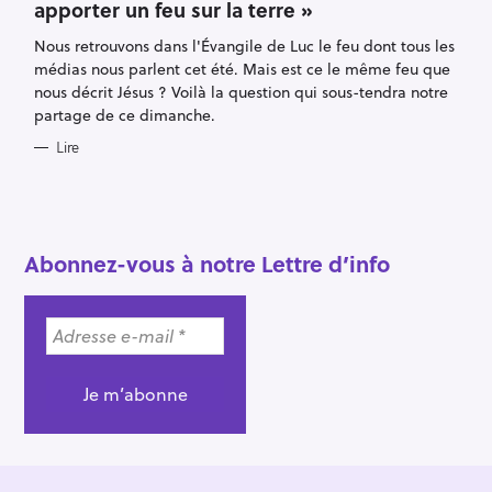
apporter un feu sur la terre »
G
O
R
Nous retrouvons dans l'Évangile de Luc le feu dont tous les
I
E
médias nous parlent cet été. Mais est ce le même feu que
S
nous décrit Jésus ? Voilà la question qui sous-tendra notre
partage de ce dimanche.
Lire
R
e
c
Abonnez-vous à notre Lettre d’info
h
e
r
c
h
e
r