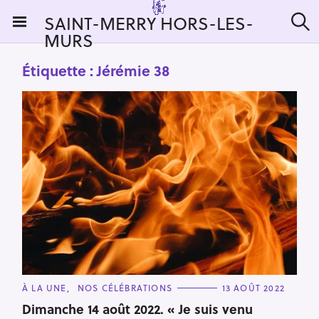
S
SAINT-MERRY HORS-LES-
k
MURS
R
i
e
c
p
Étiquette :
Jérémie 38
h
t
e
r
o
c
c
h
e
o
r
n
:
t
e
n
t
C
À LA UNE
NOS CÉLÉBRATIONS
13 AOÛT 2022
A
T
Dimanche 14 août 2022. « Je suis venu
E