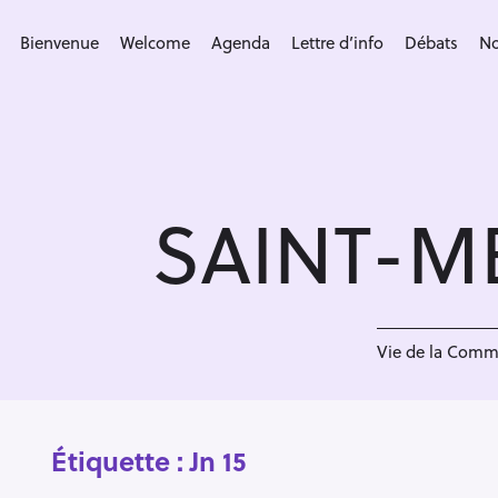
S
k
Bienvenue
Welcome
Agenda
Lettre d’info
Débats
No
i
p
t
o
c
SAINT-M
o
n
t
e
n
Vie de la Com
t
Étiquette :
Jn 15