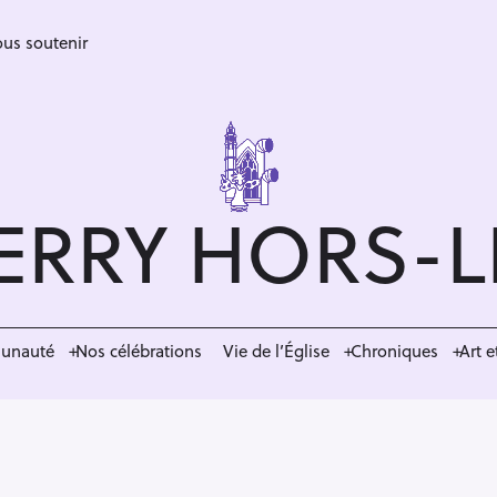
us soutenir
ERRY HORS-
munauté
Nos célébrations
Vie de l’Église
Chroniques
Art e