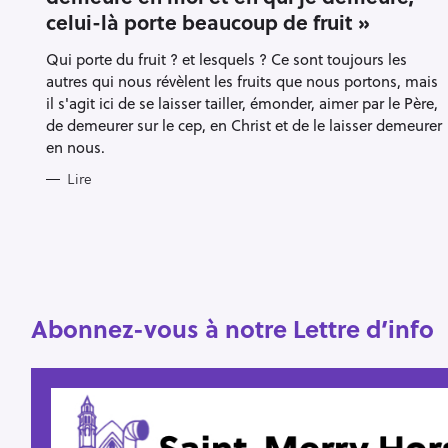
O
celui-là porte beaucoup de fruit »
R
I
E
Qui porte du fruit ? et lesquels ? Ce sont toujours les
S
autres qui nous révèlent les fruits que nous portons, mais
il s'agit ici de se laisser tailler, émonder, aimer par le Père,
R
de demeurer sur le cep, en Christ et de le laisser demeurer
e
en nous.
c
Lire
h
e
r
Escape
c
h
e
Abonnez-vous à notre Lettre d’info
r