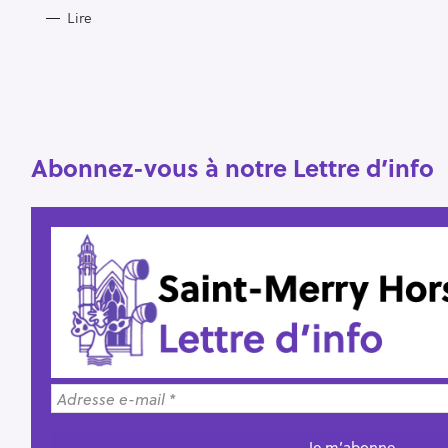
Lire
R
e
c
h
e
r
Abonnez-vous à notre Lettre d’info
Escape
c
h
e
r