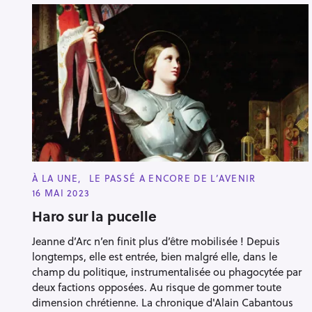
C
À LA UNE
LE PASSÉ A ENCORE DE L’AVENIR
A
16 MAI 2023
T
E
Haro sur la pucelle
G
O
R
Jeanne d’Arc n’en finit plus d’être mobilisée ! Depuis
I
E
longtemps, elle est entrée, bien malgré elle, dans le
S
champ du politique, instrumentalisée ou phagocytée par
deux factions opposées. Au risque de gommer toute
dimension chrétienne. La chronique d'Alain Cabantous