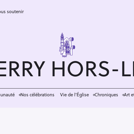
us soutenir
ERRY HORS-
munauté
Nos célébrations
Vie de l’Église
Chroniques
Art e