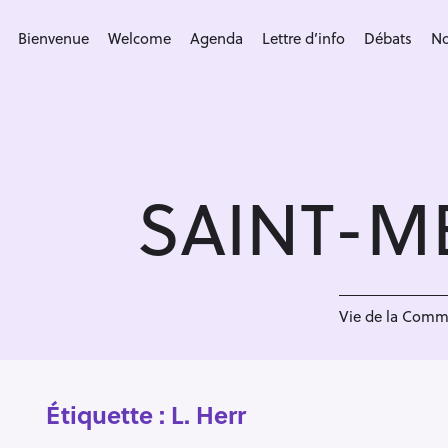
S
k
Bienvenue
Welcome
Agenda
Lettre d’info
Débats
No
i
p
t
o
c
SAINT-M
o
n
t
e
n
Vie de la Com
t
Étiquette :
L. Herr