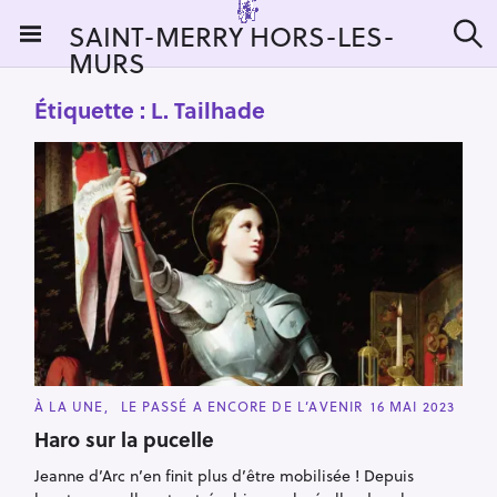
S
SAINT-MERRY HORS-LES-
k
MURS
R
i
e
c
p
Étiquette :
L. Tailhade
h
t
e
r
o
c
c
h
e
o
r
n
:
t
e
n
t
C
À LA UNE
LE PASSÉ A ENCORE DE L’AVENIR
16 MAI 2023
A
T
Haro sur la pucelle
E
G
Jeanne d’Arc n’en finit plus d’être mobilisée ! Depuis
O
R