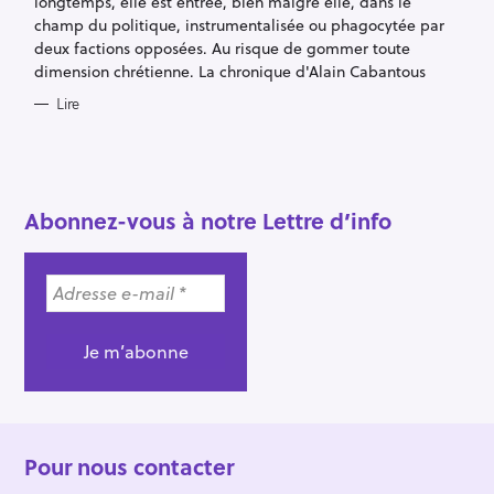
longtemps, elle est entrée, bien malgré elle, dans le
I
E
champ du politique, instrumentalisée ou phagocytée par
S
deux factions opposées. Au risque de gommer toute
dimension chrétienne. La chronique d'Alain Cabantous
Lire
R
e
Abonnez-vous à notre Lettre d’info
c
h
e
r
c
h
e
r
Pour nous contacter