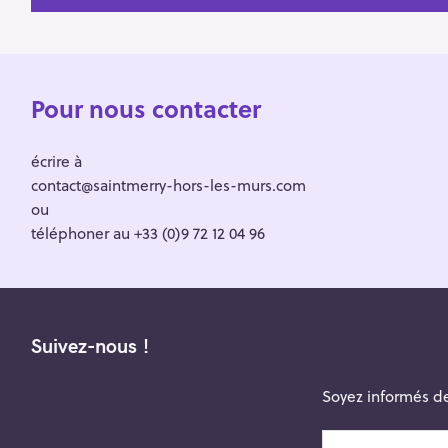
Pour nous contacter
écrire à
contact@saintmerry-hors-les-murs.com
ou
téléphoner au +33 (0)9 72 12 04 96
Suivez-nous !
Soyez informés de
v