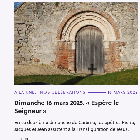
C
À LA UNE
NOS CÉLÉBRATIONS
16 MARS 2025
A
T
Dimanche 16 mars 2025. « Espère le
E
Seigneur »
G
O
R
En ce deuxième dimanche de Carême, les apôtres Pierre,
I
E
Jacques et Jean assistent à la Transfiguration de Jésus.
S
Lire