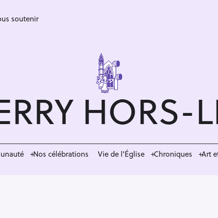
us soutenir
ERRY HORS-
munauté
Nos célébrations
Vie de l’Église
Chroniques
Art e