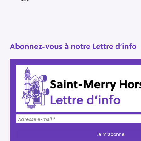
R
e
c
h
e
Abonnez-vous à notre Lettre d’info
r
Escape
c
h
e
r