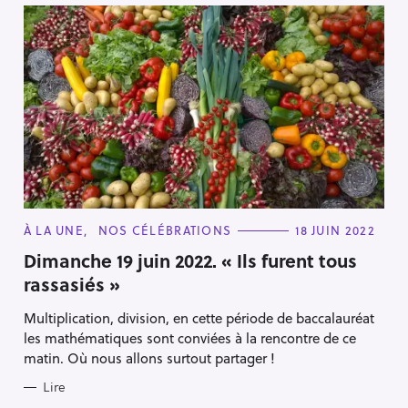
C
À LA UNE
NOS CÉLÉBRATIONS
18 JUIN 2022
A
T
Dimanche 19 juin 2022. « Ils furent tous
E
rassasiés »
G
O
R
Multiplication, division, en cette période de baccalauréat
I
E
les mathématiques sont conviées à la rencontre de ce
S
matin. Où nous allons surtout partager !
Lire