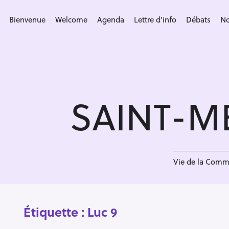
S
k
Bienvenue
Welcome
Agenda
Lettre d’info
Débats
No
i
p
t
o
c
SAINT-M
o
n
t
e
n
Vie de la Com
t
Étiquette :
Luc 9