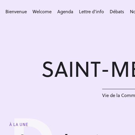
S
k
Bienvenue
Welcome
Agenda
Lettre d’info
Débats
No
i
p
t
o
c
SAINT-M
o
n
t
e
n
Vie de la Com
t
À LA UNE