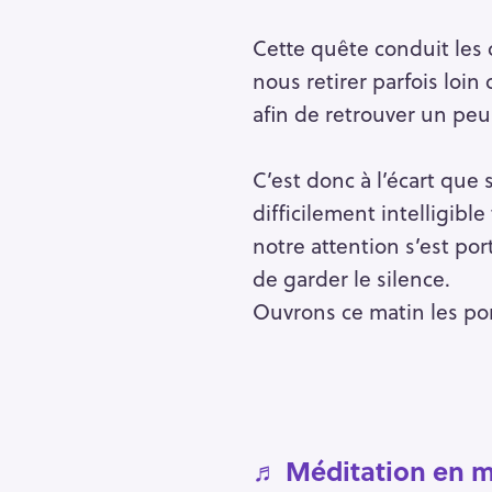
h
e
Cette quête conduit les
r
nous retirer parfois loin
Escape
c
afin de retrouver un peu 
h
e
C’est donc à l’écart que
r
difficilement intelligibl
notre attention s’est por
de garder le silence.
Ouvrons ce matin les por
♬
Méditation en 