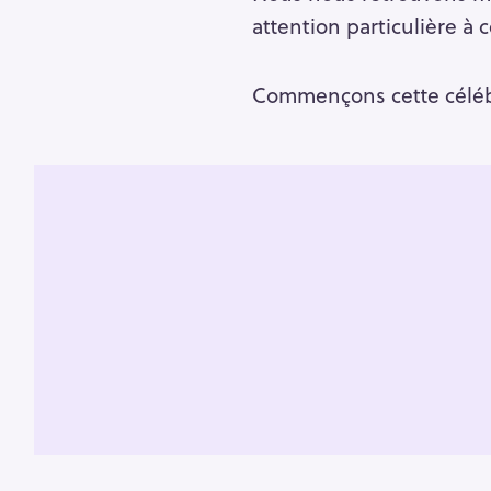
attention particulière à 
Commençons cette célébr
R
e
c