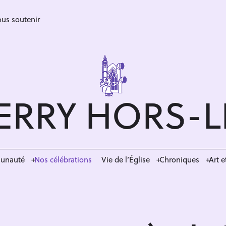
us soutenir
ERRY HORS-
munauté
Nos célébrations
Vie de l’Église
Chroniques
Art e