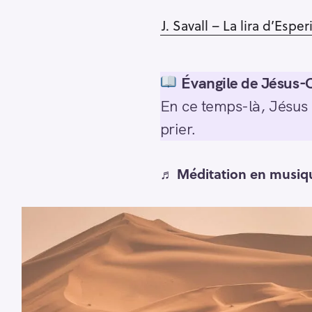
J. Savall – La lira d’Espe
Évangile de Jésus-C
En ce temps-là, Jésus p
prier.
♬
Méditation en musiq