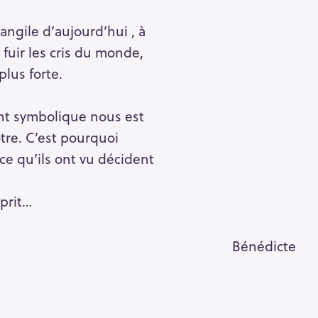
ngile d’aujourd’hui , à
Pour effacer la recherche appuyez sur
 fuir les cris du monde,
plus forte.
ment symbolique nous est
ôtre. C’est pourquoi
 ce qu’ils ont vu décident
sprit…
Bénédicte