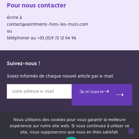
Pour nous contacter
écrire à
contact@saintmerry-hors-les-murs.com
ou
téléphoner au +33 (0)9 72 12 04 96
Suivez-nous !
Soyez informés de chaque nouvel article par e-mail
v
Je m'inscris
o
t
r
e
Nous utilisons des cookies pour vous garantir la meilleure
a
© 2026 Saint-Merry Hors-les-Murs.
expérience sur notre site web. Si vous continuez à utiliser ce
d
Theme: Felt by
Pixelgrade
.
site, nous supposerons que vous en êtes satisfait.
r