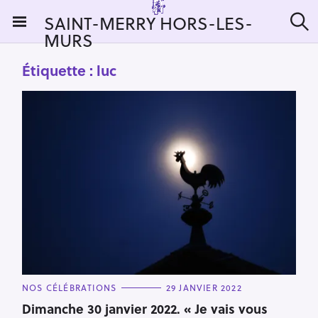
S
SAINT-MERRY HORS-LES-
k
MURS
R
i
e
c
p
Étiquette :
luc
h
t
e
r
o
c
c
h
e
o
r
n
:
t
e
n
t
C
NOS CÉLÉBRATIONS
29 JANVIER 2022
A
T
Dimanche 30 janvier 2022. « Je vais vous
E