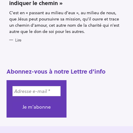
indiquer le chemin »
G
O
R
C’est en « passant au milieu d’eux », au milieu de nous,
I
E
que Jésus peut poursuivre sa mission, qu’il ouvre et trace
S
un chemin d’amour, cet autre nom de la charité qui n’est
autre que le don de soi pour les autres.
Lire
R
e
c
Abonnez-vous à notre Lettre d’info
h
e
r
c
h
e
r