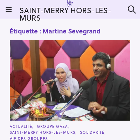
S
SAINT-MERRY HORS-LES-
k
MURS
R
i
e
c
p
Étiquette :
Martine Sevegrand
h
t
e
r
o
c
c
h
e
o
r
n
:
t
e
n
t
C
ACTUALITÉ
GROUPE GAZA
A
SAINT-MERRY HORS-LES-MURS
SOLIDARITÉ
T
E
VIE DES GROUPES