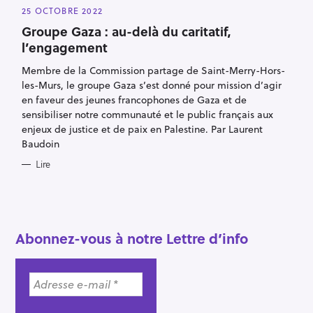
G
25 OCTOBRE 2022
O
R
Groupe Gaza : au-delà du caritatif,
I
E
l’engagement
S
Membre de la Commission partage de Saint-Merry-Hors-
les-Murs, le groupe Gaza s’est donné pour mission d’agir
en faveur des jeunes francophones de Gaza et de
sensibiliser notre communauté et le public français aux
enjeux de justice et de paix en Palestine. Par Laurent
Baudoin
R
Lire
e
c
h
e
Abonnez-vous à notre Lettre d’info
r
c
h
e
r