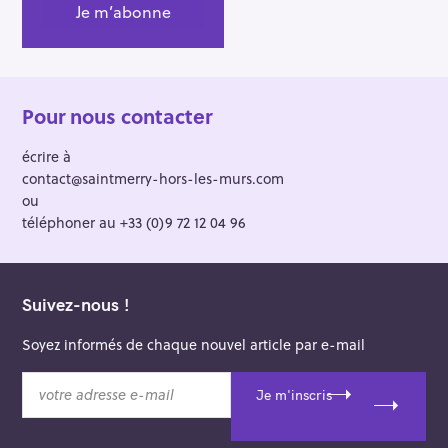
Pour nous contacter
écrire à
contact@saintmerry-hors-les-murs.com
ou
téléphoner au +33 (0)9 72 12 04 96
Suivez-nous !
Soyez informés de chaque nouvel article par e-mail
v
Je m'inscris
o
t
r