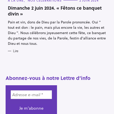
À LA UNE
NOS CÉLÉBRATIONS
2 JUIN 2024
e
A
T
Dimanche 2 juin 2024. « Fêtons ce banquet
c
E
divin »
G
h
O
e
R
Pain et vin, dons de Dieu par la Parole prononcée. Oui "
I
r
E
tout est don : le pain, mais plus encore la vie, les autres et
S
Dieu ". Nous célébrons joyeusement cette fête, ce banquet
c
du partage de nos vies, de la Parole, festin d'alliance entre
h
Dieu et nous tous.
e
Lire
r
Abonnez-vous à notre Lettre d’info