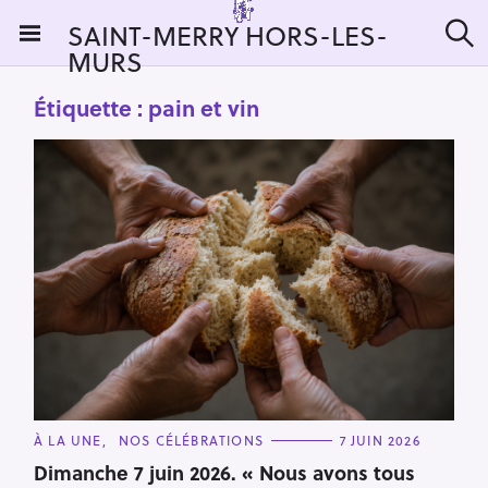
S
SAINT-MERRY HORS-LES-
k
MURS
R
i
e
c
p
Étiquette :
pain et vin
h
t
e
r
o
c
c
h
e
o
r
n
:
t
e
n
t
C
À LA UNE
NOS CÉLÉBRATIONS
7 JUIN 2026
A
T
Dimanche 7 juin 2026. « Nous avons tous
E