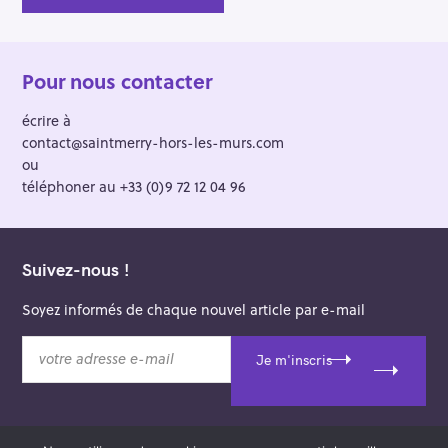
Pour nous contacter
écrire à
contact@saintmerry-hors-les-murs.com
ou
téléphoner au +33 (0)9 72 12 04 96
Suivez-nous !
Soyez informés de chaque nouvel article par e-mail
v
Je m'inscris
o
t
r
e