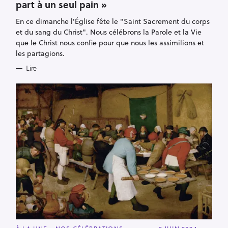
part à un seul pain »
G
O
R
En ce dimanche l'Église fête le "Saint Sacrement du corps
I
E
et du sang du Christ". Nous célébrons la Parole et la Vie
S
que le Christ nous confie pour que nous les assimilions et
les partagions.
Lire
R
C