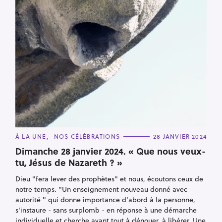
C
À LA UNE
NOS CÉLÉBRATIONS
28 JANVIER 2024
A
T
Dimanche 28 janvier 2024. « Que nous veux-
E
tu, Jésus de Nazareth ? »
G
O
R
Dieu "fera lever des prophètes" et nous, écoutons ceux de
I
R
E
notre temps. "Un enseignement nouveau donné avec
S
e
autorité " qui donne importance d'abord à la personne,
c
s'instaure - sans surplomb - en réponse à une démarche
individuelle et cherche avant tout à dénouer, à libérer. Une
h