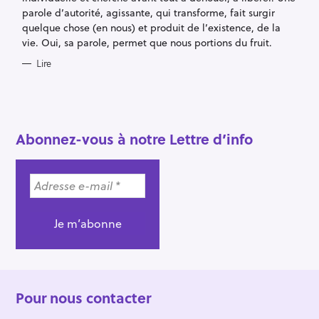
parole d’autorité, agissante, qui transforme, fait surgir
e
quelque chose (en nous) et produit de l’existence, de la
r
vie. Oui, sa parole, permet que nous portions du fruit.
c
Lire
h
e
r
Abonnez-vous à notre Lettre d’info
Pour nous contacter