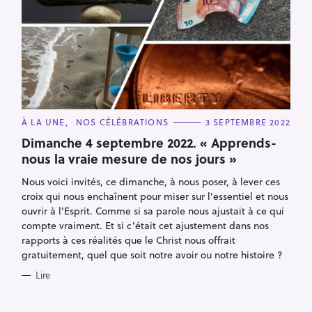
R
e
c
h
C
À LA UNE
e
NOS CÉLÉBRATIONS
3 SEPTEMBRE 2022
A
T
r
Dimanche 4 septembre 2022. « Apprends-
E
nous la vraie mesure de nos jours »
c
G
O
h
R
Nous voici invités, ce dimanche, à nous poser, à lever ces
I
e
E
croix qui nous enchaînent pour miser sur l’essentiel et nous
S
r
ouvrir à l'Esprit. Comme si sa parole nous ajustait à ce qui
compte vraiment. Et si c’était cet ajustement dans nos
rapports à ces réalités que le Christ nous offrait
gratuitement, quel que soit notre avoir ou notre histoire ?
Lire