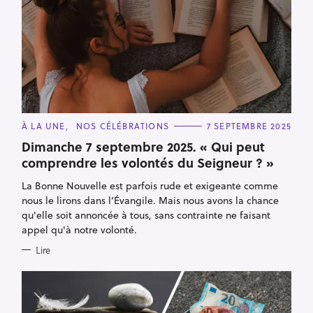
C
À LA UNE
NOS CÉLÉBRATIONS
7 SEPTEMBRE 2025
A
T
Dimanche 7 septembre 2025. « Qui peut
E
comprendre les volontés du Seigneur ? »
G
O
R
La Bonne Nouvelle est parfois rude et exigeante comme
I
E
nous le lirons dans l’Évangile. Mais nous avons la chance
S
qu'elle soit annoncée à tous, sans contrainte ne faisant
appel qu'à notre volonté.
Lire